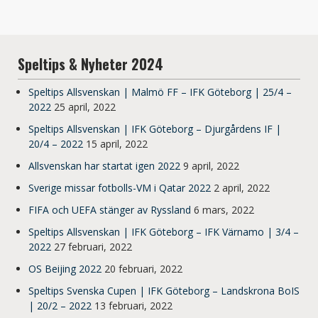
Speltips & Nyheter 2024
Speltips Allsvenskan | Malmö FF – IFK Göteborg | 25/4 –
2022
25 april, 2022
Speltips Allsvenskan | IFK Göteborg – Djurgårdens IF |
20/4 – 2022
15 april, 2022
Allsvenskan har startat igen 2022
9 april, 2022
Sverige missar fotbolls-VM i Qatar 2022
2 april, 2022
FIFA och UEFA stänger av Ryssland
6 mars, 2022
Speltips Allsvenskan | IFK Göteborg – IFK Värnamo | 3/4 –
2022
27 februari, 2022
OS Beijing 2022
20 februari, 2022
Speltips Svenska Cupen | IFK Göteborg – Landskrona BoIS
| 20/2 – 2022
13 februari, 2022