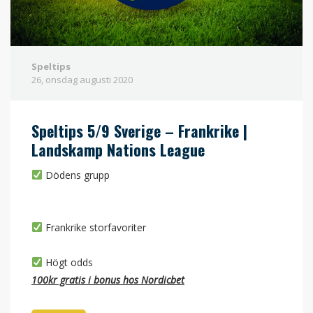
Speltips
26, onsdag
augusti
2020
Speltips 5/9 Sverige – Frankrike |
Landskamp Nations League
Dödens grupp
Frankrike storfavoriter
Högt odds
100kr gratis i bonus hos Nordicbet