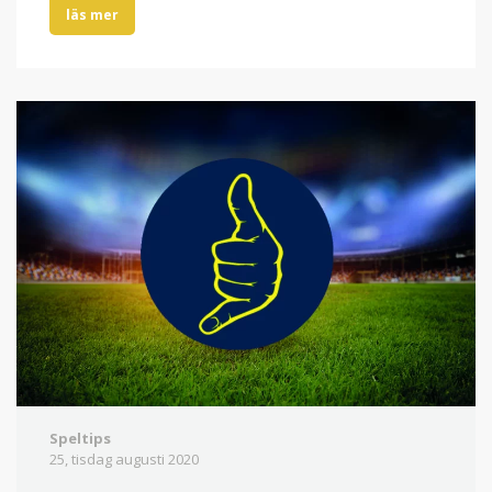
läs mer
Speltips
25, tisdag
augusti
2020