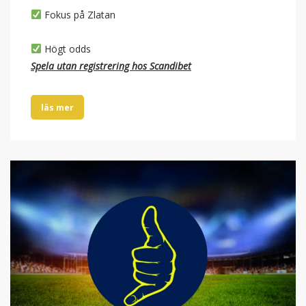
Fokus på Zlatan
Högt odds
Spela utan registrering hos Scandibet
läs mer