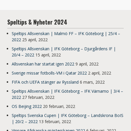
Speltips & Nyheter 2024
Speltips Allsvenskan | Malmö FF – IFK Göteborg | 25/4 –
2022
25 april, 2022
Speltips Allsvenskan | IFK Göteborg – Djurgårdens IF |
20/4 – 2022
15 april, 2022
Allsvenskan har startat igen 2022
9 april, 2022
Sverige missar fotbolls-VM i Qatar 2022
2 april, 2022
FIFA och UEFA stänger av Ryssland
6 mars, 2022
Speltips Allsvenskan | IFK Göteborg – IFK Värnamo | 3/4 –
2022
27 februari, 2022
OS Beijing 2022
20 februari, 2022
Speltips Svenska Cupen | IFK Göteborg – Landskrona BoIS
| 20/2 – 2022
13 februari, 2022
Vinnare Afrikanska mästerskapen 2022
6 februari, 2022