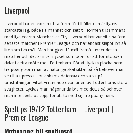
Liverpool
Liverpool har en extremt bra form för tillfället och är ligans
starkaste lag, både i allmänhet och sett till formen tillsammans
med ligaledarna Manchester City. Liverpool har vunnit sina fem
senaste matcher i Premier League och har endast släppt ibn så
lite som två mål. Man har gjort 13 mål framåt under dessa
matcher och det är inte mycket som talar för att formtoppen
dalar i detta möte mot Tottenham. För att lyckas plocka hem
tre poäng som man av naturliga skäl siktar på så behöver man
se till att pressa Tottenhams defensiv och satsa på
omställningar, vilket vi nämnde ovan är en av Tottenhams stora
svagheter. Lyckas man någorlunda bra med detta så behöver
man inte spela på topp för att ta med sig tre poäng hem.
Speltips 19/12 Tottenham – Liverpool |
Premier League
Motivering till speltipset