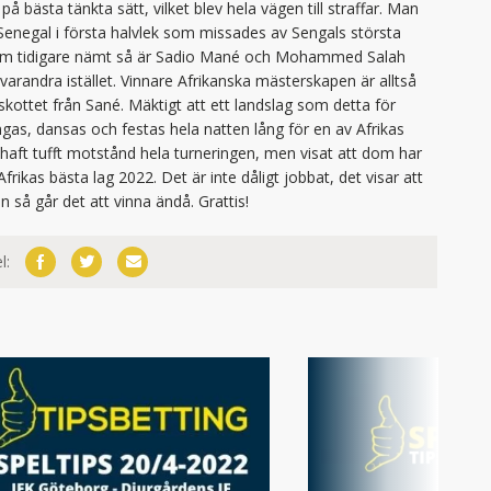
å bästa tänkta sätt, vilket blev hela vägen till straffar. Man
ör Senegal i första halvlek som missades av Sengals största
 Som tidigare nämt så är Sadio Mané och Mohammed Salah
arandra istället. Vinnare Afrikanska mästerskapen är alltså
kottet från Sané. Mäktigt att ett landslag som detta för
gas, dansas och festas hela natten lång för en av Afrikas
 haft tufft motstånd hela turneringen, men visat att dom har
rikas bästa lag 2022. Det är inte dåligt jobbat, det visar att
 så går det att vinna ändå. Grattis!
l: