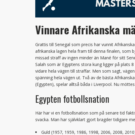
Vinnare Afrikanska m
Grattis till Senegal som precis har vunnit Afrikans
afrikanska lagen hela fram till denna finalen, som bju
missad straff av ingen minder än Mané för sitt Seneg
Salah som är Egyptens stora kung ligger på plats 8 
vidare hela vägen till straffar. Men som sagt, vägen f
spänning hela vägen ut. Två av de bästa Afrikans
(Egypten), spelar alltså båda i Liverpool. Nu mött
Egypten fotbollsnation
Här har vi en fotbollsnation som på senare tid fakti
svacka. Man har självklart gjort bragder tidigare me
Guld (1957, 1959, 1986, 1998, 2006, 2008, 2010