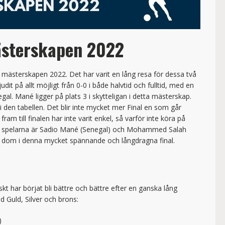
ästerskapen 2022
ka mästerskapen 2022. Det har varit en lång resa för dessa två
dit på allt möjligt från 0-0 i både halvtid och fulltid, med en
al. Mané ligger på plats 3 i skytteligan i detta mästerskap.
i den tabellen. Det blir inte mycket mer Final en som går
ram till finalen har inte varit enkel, så varför inte köra på
ka spelarna är Sadio Mané (Senegal) och Mohammed Salah
es dom i denna mycket spännande och långdragna final.
skt har börjat bli bättre och bättre efter en ganska lång
d Guld, Silver och brons:
)