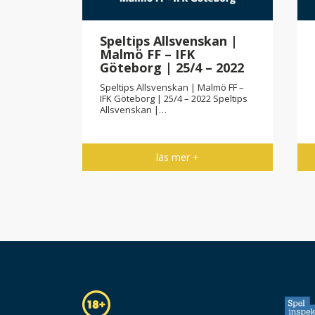
Cupen
Speltips Allsvenskan |
Malmö FF – IFK
 2022
Göteborg | 25/4 – 2022
F
Speltips Allsvenskan | Malmö FF –
9/2 - 2022
IFK Göteborg | 25/4 – 2022 Speltips
Allsvenskan |…
läs mer +