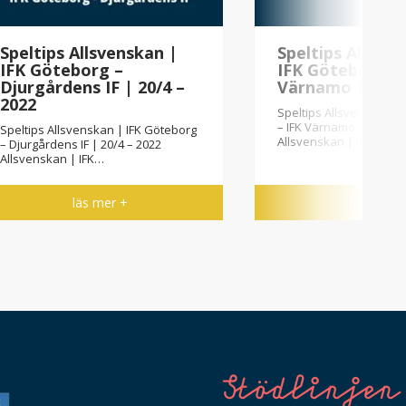
Speltips Allsvenskan |
Speltips Allsve
IFK Göteborg –
IFK Göteborg – 
Djurgårdens IF | 20/4 –
Värnamo | 3/4 –
2022
Speltips Allsvenskan |
– IFK Värnamo | 3/4 – 2
Speltips Allsvenskan | IFK Göteborg
Allsvenskan | IFK…
– Djurgårdens IF | 20/4 – 2022
Allsvenskan | IFK…
läs mer +
läs mer +