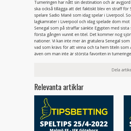
Turneringen har nått sin destination och är avgjord p
ska också tillägga att det faktiskt blev en straff f
spelare Sadio Mané som idag spelar i Liverpool.
lagkamrater i Liverpool och idag spelade dom mot v
Senegal som på straffar sänkte Egypten med sista s
första gången vunnit en titel. Det kommer nog sjön
nationer. Vi kan inte mer än gratulera Senegal som
vad som krävs för att vinna och ta hem titeln som Af
även om man inte är största favoriten in turneringen
Dela artike
Relevanta artiklar