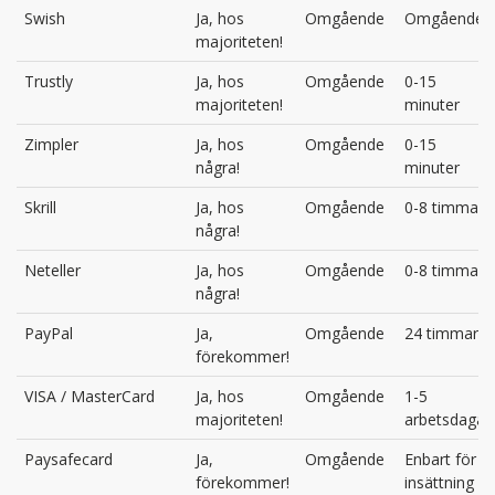
Betalningsmetoder
Finns hos
Cirka tid
Cirka tid
Swish
Ja, hos
Omgående
Omgående
våra
för
för
majoriteten!
partners
en
ett uttag
insättning
Trustly
Ja, hos
Omgående
0-15
majoriteten!
minuter
Zimpler
Ja, hos
Omgående
0-15
några!
minuter
Skrill
Ja, hos
Omgående
0-8 timmar
några!
Neteller
Ja, hos
Omgående
0-8 timmar
några!
PayPal
Ja,
Omgående
24 timmar
förekommer!
VISA / MasterCard
Ja, hos
Omgående
1-5
majoriteten!
arbetsdagar
Paysafecard
Ja,
Omgående
Enbart för
förekommer!
insättning