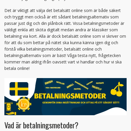
Det är viktigt att välja det betalsätt online som är både säkert
och tryggt men också är ett sådant betalningsalternativ som
passar just dig och din plånbok rätt. Vissa betalningsmetoder är
väldigt enkla att sköta digitalt medan andra är klassiker som
betalning via kort. Alla är dock betalsätt online som vi skriver om
för att du som bettar på nätet ska kunna känna igen dig och
förstå vilka betalningsmetoder, betalsätt online och
betalningsalternativ som är bäst! Våga testa nytt, frågetecken
kommer man aldrig ifrån oavsett vart vi handlar och hur vi ska
betala online!
Vad är betalningsmetoder?