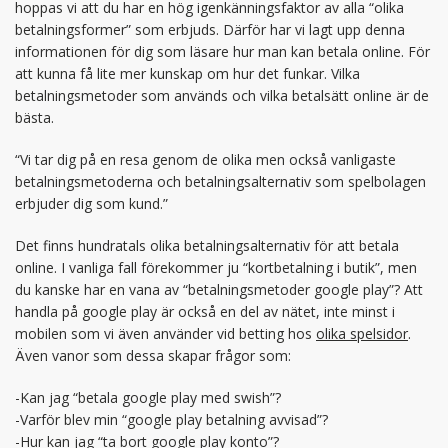
hoppas vi att du har en hög igenkänningsfaktor av alla “olika
betalningsformer” som erbjuds. Därför har vi lagt upp denna
informationen för dig som läsare hur man kan betala online. För
att kunna få lite mer kunskap om hur det funkar. Vilka
betalningsmetoder som används och vilka betalsätt online är de
bästa.
“Vi tar dig på en resa genom de olika men också vanligaste
betalningsmetoderna och betalningsalternativ som spelbolagen
erbjuder dig som kund.”
Det finns hundratals olika betalningsalternativ för att betala
online. I vanliga fall förekommer ju “kortbetalning i butik”, men
du kanske har en vana av “betalningsmetoder google play”? Att
handla på google play är också en del av nätet, inte minst i
mobilen som vi även använder vid betting hos
olika spelsidor
.
Även vanor som dessa skapar frågor som:
-Kan jag “betala google play med swish”?
-Varför blev min “google play betalning avvisad”?
-Hur kan jag “ta bort google play konto”?