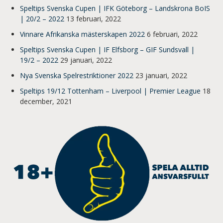
Speltips Svenska Cupen | IFK Göteborg – Landskrona BoIS
| 20/2 – 2022
13 februari, 2022
Vinnare Afrikanska mästerskapen 2022
6 februari, 2022
Speltips Svenska Cupen | IF Elfsborg – GIF Sundsvall |
19/2 – 2022
29 januari, 2022
Nya Svenska Spelrestriktioner 2022
23 januari, 2022
Speltips 19/12 Tottenham – Liverpool | Premier League
18
december, 2021