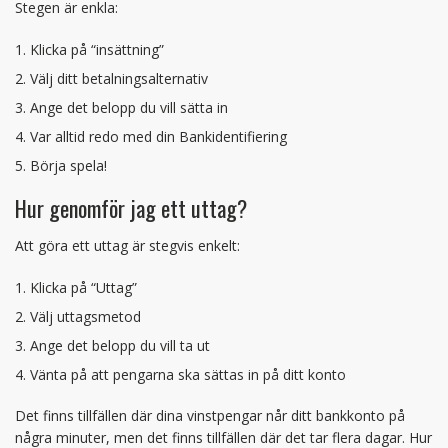
Stegen är enkla:
Klicka på “insättning”
Välj ditt betalningsalternativ
Ange det belopp du vill sätta in
Var alltid redo med din Bankidentifiering
Börja spela!
Hur genomför jag ett uttag?
Att göra ett uttag är stegvis enkelt:
Klicka på “Uttag”
Välj uttagsmetod
Ange det belopp du vill ta ut
Vänta på att pengarna ska sättas in på ditt konto
Det finns tillfällen där dina vinstpengar når ditt bankkonto på
några minuter, men det finns tillfällen där det tar flera dagar. Hur