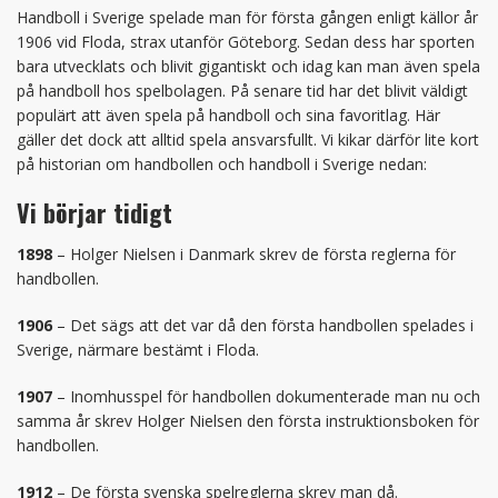
Handboll i Sverige spelade man för första gången enligt källor år
1906 vid Floda, strax utanför Göteborg. Sedan dess har sporten
bara utvecklats och blivit gigantiskt och idag kan man även spela
på handboll hos spelbolagen. På senare tid har det blivit väldigt
populärt att även spela på handboll och sina favoritlag. Här
gäller det dock att alltid spela ansvarsfullt. Vi kikar därför lite kort
på historian om handbollen och handboll i Sverige nedan:
Vi börjar tidigt
1898
– Holger Nielsen i Danmark skrev de första reglerna för
handbollen.
1906
– Det sägs att det var då den första handbollen spelades i
Sverige, närmare bestämt i Floda.
1907
– Inomhusspel för handbollen dokumenterade man nu och
samma år skrev Holger Nielsen den första instruktionsboken för
handbollen.
1912
– De första svenska spelreglerna skrev man då.