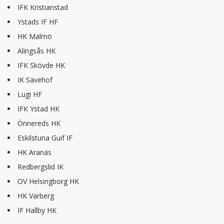
IFK Kristianstad
Ystads IF HF
HK Malmö
Alingsås HK
IFK Skövde HK
IK Sävehof
Lugi HF
IFK Ystad HK
Önnereds HK
Eskilstuna Guif IF
HK Aranäs
Redbergslid IK
OV Helsingborg HK
HK Varberg
IF Hallby HK