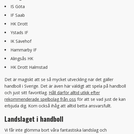
IS Göta
IF Saab
HK Drott
Ystads IF
IK Sävehof
Hammarby IF
Alingsås HK
HK Drott Halmstad
Det är magiskt att se så mycket utveckling när det gäller
handboll i Sverige. Det är även här väldigt att spela på handboll
och just sitt favoritlag.
Håll därför alltid utkik efter
rekommenderade spelbolag från oss
för att se vad just de kan
erbjuda dig. Kom också ihåg att alltid betta ansvarsfullt.
Landslaget i handboll
Vi får inte glömma bort våra fantastiska landslag och