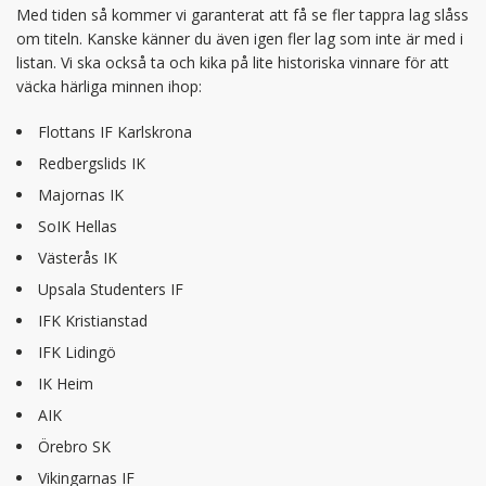
Med tiden så kommer vi garanterat att få se fler tappra lag slåss
om titeln. Kanske känner du även igen fler lag som inte är med i
listan. Vi ska också ta och kika på lite historiska vinnare för att
väcka härliga minnen ihop:
Flottans IF Karlskrona
Redbergslids IK
Majornas IK
SoIK Hellas
Västerås IK
Upsala Studenters IF
IFK Kristianstad
IFK Lidingö
IK Heim
AIK
Örebro SK
Vikingarnas IF