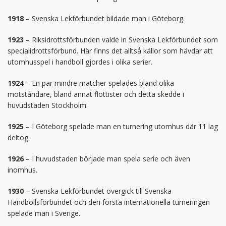
1918
– Svenska Lekförbundet bildade man i Göteborg.
1923
– Riksidrottsförbunden valde in Svenska Lekförbundet som
specialidrottsförbund. Här finns det alltså källor som hävdar att
utomhusspel i handboll gjordes i olika serier.
1924
– En par mindre matcher spelades bland olika
motståndare, bland annat flottister och detta skedde i
huvudstaden Stockholm.
1925
– I Göteborg spelade man en turnering utomhus där 11 lag
deltog.
1926
– I huvudstaden började man spela serie och även
inomhus.
1930
– Svenska Lekförbundet övergick till Svenska
Handbollsförbundet och den första internationella turneringen
spelade man i Sverige.