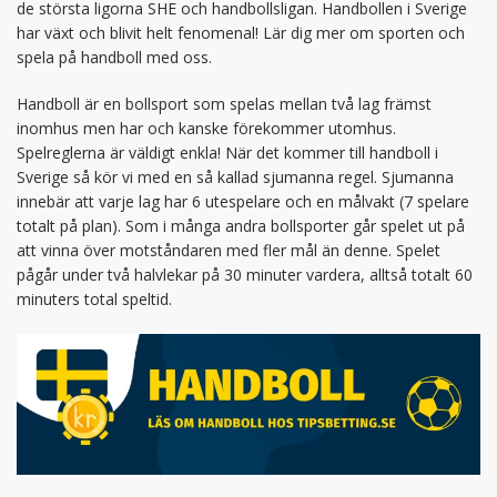
de största ligorna SHE och handbollsligan. Handbollen i Sverige
har växt och blivit helt fenomenal! Lär dig mer om sporten och
spela på handboll med oss.
Handboll är en bollsport som spelas mellan två lag främst
inomhus men har och kanske förekommer utomhus.
Spelreglerna är väldigt enkla! När det kommer till handboll i
Sverige så kör vi med en så kallad sjumanna regel. Sjumanna
innebär att varje lag har 6 utespelare och en målvakt (7 spelare
totalt på plan). Som i många andra bollsporter går spelet ut på
att vinna över motståndaren med fler mål än denne. Spelet
pågår under två halvlekar på 30 minuter vardera, alltså totalt 60
minuters total speltid.