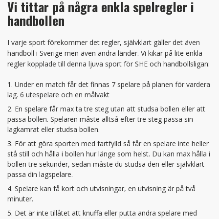
Vi tittar på några enkla spelregler i
handbollen
I varje sport förekommer det regler, självklart gäller det även
handboll i Sverige men även andra länder. Vi kikar på lite enkla
regler kopplade till denna ljuva sport för SHE och handbollsligan:
Under en match får det finnas 7 spelare på planen för vardera
lag. 6 utespelare och en målvakt
En spelare får max ta tre steg utan att studsa bollen eller att
passa bollen. Spelaren måste alltså efter tre steg passa sin
lagkamrat eller studsa bollen.
För att göra sporten med fartfylld så får en spelare inte heller
stå still och hålla i bollen hur länge som helst. Du kan max hålla i
bollen tre sekunder, sedan måste du studsa den eller självklart
passa din lagspelare.
Spelare kan få kort och utvisningar, en utvisning är på två
minuter.
Det är inte tillåtet att knuffa eller putta andra spelare med