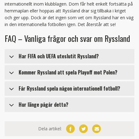
internationellt inom klubblagen. Dom får helt enkelt fortsätta på
hemmaplan eller hoppas att Ryssland drar sig tillbaka i kriget
och ger upp. Dock är det ingen som vet om Ryssland har en väg
in den internationella fotbollen igen. Det återstår att se!
FAQ – Vanliga frågor och svar om Ryssland
Har FIFA och UEFA uteslutit Ryssland?
Ja det stämmer, för tillfället är Ryssland avstängda!
Kommer Ryssland att spela Playoff mot Polen?
Nej, Polen har gått vidare till Final, och får eventuellt möta
Får Ryssland spela någon internationell fotboll?
Sverige om en plats till Fotbolls VM 2022
Nej, för tillfället är dom helt borta från fotbollen
Hur länge pågår detta?
internationellt.
Det finns inget svar i nuläget som tyder på ett datum för
förändring när det gäller Ryssland!
Dela artikel: