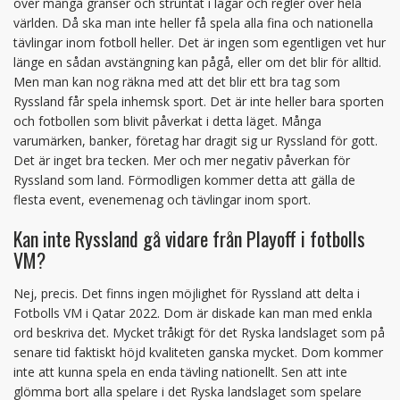
över många gränser och struntat i lagar och regler över hela
världen. Då ska man inte heller få spela alla fina och nationella
tävlingar inom fotboll heller. Det är ingen som egentligen vet hur
länge en sådan avstängning kan pågå, eller om det blir för alltid.
Men man kan nog räkna med att det blir ett bra tag som
Ryssland får spela inhemsk sport. Det är inte heller bara sporten
och fotbollen som blivit påverkat i detta läget. Många
varumärken, banker, företag har dragit sig ur Ryssland för gott.
Det är inget bra tecken. Mer och mer negativ påverkan för
Ryssland som land. Förmodligen kommer detta att gälla de
flesta event, evenemenag och tävlingar inom sport.
Kan inte Ryssland gå vidare från Playoff i fotbolls
VM?
Nej, precis. Det finns ingen möjlighet för Ryssland att delta i
Fotbolls VM i Qatar 2022. Dom är diskade kan man med enkla
ord beskriva det. Mycket tråkigt för det Ryska landslaget som på
senare tid faktiskt höjd kvaliteten ganska mycket. Dom kommer
inte att kunna spela en enda tävling nationellt. Sen att inte
glömma bort alla spelare i det Ryska landslaget som spelare