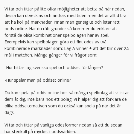
Vi tar och tittar på lite olika möjligheter att betta på här nedan,
dessa kan utvecklas och ändras med tiden men det är alltid bra
att ha koll på marknaden innan man ger sig ut och letar rätt
odds online. Har du rätt grunder så kommer du enklare att
förstå de olika kombinationer spelbolagen har av spel.
Exempelvis kan spelbolagen göra ett fint odds av två
kombinerade marknader som: Lag A vinner + att det blir över 2.5
mål i matchen. Många gånger för vi frågor som:
-Hur hittar jag svenska spel och oddset för lången?
-Hur spelar man på oddset online?
Du kan spela på odds online hos så många spelbolag att vi listar
dem åt dig, inte bara hos ett bolag. Vi hjälper dig att förklara de
olika oddsalternativen som du också kan spela på när det är
dags.
Vi tar och tittar på vanliga oddsformer nedan så att du sedan
har stenkoll på mycket i oddsvärlden: