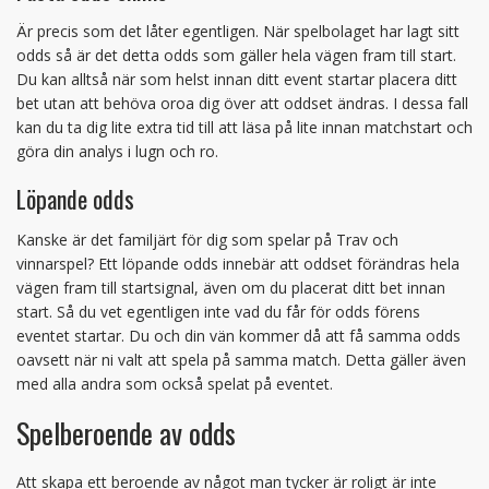
Är precis som det låter egentligen. När spelbolaget har lagt sitt
odds så är det detta odds som gäller hela vägen fram till start.
Du kan alltså när som helst innan ditt event startar placera ditt
bet utan att behöva oroa dig över att oddset ändras. I dessa fall
kan du ta dig lite extra tid till att läsa på lite innan matchstart och
göra din analys i lugn och ro.
Löpande odds
Kanske är det familjärt för dig som spelar på Trav och
vinnarspel? Ett löpande odds innebär att oddset förändras hela
vägen fram till startsignal, även om du placerat ditt bet innan
start. Så du vet egentligen inte vad du får för odds förens
eventet startar. Du och din vän kommer då att få samma odds
oavsett när ni valt att spela på samma match. Detta gäller även
med alla andra som också spelat på eventet.
Spelberoende av odds
Att skapa ett
beroende
av något man tycker är roligt är inte