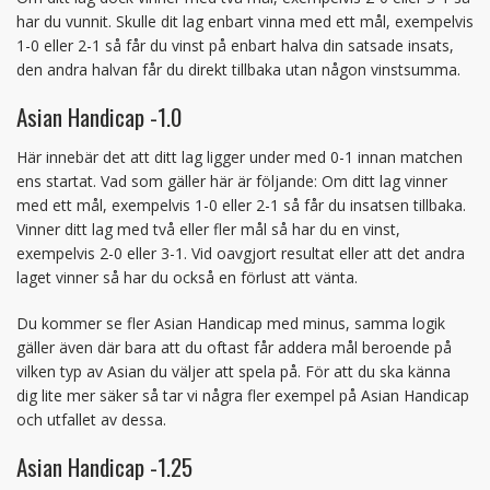
har du vunnit. Skulle dit lag enbart vinna med ett mål, exempelvis
1-0 eller 2-1 så får du vinst på enbart halva din satsade insats,
den andra halvan får du direkt tillbaka utan någon vinstsumma.
Asian Handicap -1.0
Här innebär det att ditt lag ligger under med 0-1 innan matchen
ens startat. Vad som gäller här är följande: Om ditt lag vinner
med ett mål, exempelvis 1-0 eller 2-1 så får du insatsen tillbaka.
Vinner ditt lag med två eller fler mål så har du en vinst,
exempelvis 2-0 eller 3-1. Vid oavgjort resultat eller att det andra
laget vinner så har du också en förlust att vänta.
Du kommer se fler Asian Handicap med minus, samma logik
gäller även där bara att du oftast får addera mål beroende på
vilken typ av Asian du väljer att spela på.
För att du ska känna
dig lite mer säker så tar vi några fler exempel på Asian Handicap
och utfallet av dessa.
Asian Handicap -1.25