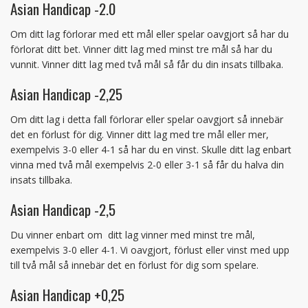
Asian Handicap -2.0
Om ditt lag förlorar med ett mål eller spelar oavgjort så har du
förlorat ditt bet. Vinner ditt lag med minst tre mål så har du
vunnit. Vinner ditt lag med två mål så får du din insats tillbaka.
Asian Handicap -2,25
Om ditt lag i detta fall förlorar eller spelar oavgjort så innebär
det en förlust för dig. Vinner ditt lag med tre mål eller mer,
exempelvis 3-0 eller 4-1 så har du en vinst. Skulle ditt lag enbart
vinna med två mål exempelvis 2-0 eller 3-1 så får du halva din
insats tillbaka.
Asian Handicap -2,5
Du vinner enbart om ditt lag vinner med minst tre mål,
exempelvis 3-0 eller 4-1. Vi oavgjort, förlust eller vinst med upp
till två mål så innebär det en förlust för dig som spelare.
Asian Handicap +0,25