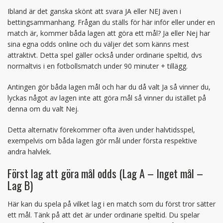
Ibland är det ganska skönt att svara JA eller NEJ även i
bettingsammanhang. Frågan du ställs för här inför eller under en
match är, kommer båda lagen att göra ett mål? Ja eller Nej har
sina egna odds online och du väljer det som känns mest
attraktivt. Detta spel gäller också under ordinarie speltid, dvs
normaltvis i en fotbollsmatch under 90 minuter + tillägg.
Antingen gör båda lagen mål och har du då valt Ja så vinner du,
lyckas något av lagen inte att göra mål så vinner du istället på
denna om du valt Nej.
Detta alternativ förekommer ofta även under
halvtidsspel
,
exempelvis om båda lagen gör mål under första respektive
andra halvlek.
Först lag att göra mål odds (Lag A – Inget mål –
Lag B)
Här kan du spela på vilket lag i en match som du först tror sätter
ett mål. Tänk på att det är under ordinarie speltid. Du spelar