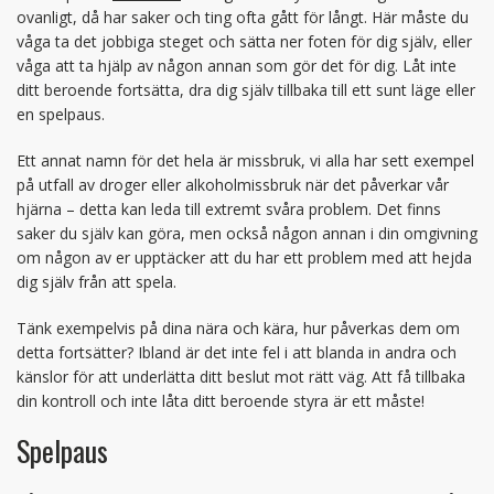
ovanligt, då har saker och ting ofta gått för långt. Här måste du
våga ta det jobbiga steget och sätta ner foten för dig själv, eller
våga att ta hjälp av någon annan som gör det för dig. Låt inte
ditt beroende fortsätta, dra dig själv tillbaka till ett sunt läge eller
en spelpaus.
Ett annat namn för det hela är missbruk, vi alla har sett exempel
på utfall av droger eller alkoholmissbruk när det påverkar vår
hjärna – detta kan leda till extremt svåra problem. Det finns
saker du själv kan göra, men också någon annan i din omgivning
om någon av er upptäcker att du har ett problem med att hejda
dig själv från att spela.
Tänk exempelvis på dina nära och kära, hur påverkas dem om
detta fortsätter? Ibland är det inte fel i att blanda in andra och
känslor för att underlätta ditt beslut mot rätt väg. Att få tillbaka
din kontroll och inte låta ditt beroende styra är ett måste!
Spelpaus