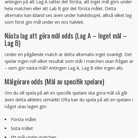
antingen på att Lag A sätter det första, att inget mål görs under
hela matchen eller att Lab B gör det första målet.
Detta
alternativ kan ibland ses även under halvtidsspel, alltså vilket lag
som först gör mål under en viss halvlek.
Nästa lag att göra mål odds (Lag A – Inget mål –
Lag B)
Under en pågående match är detta alternativ inget ovanligt. Det
spelar ingen roll vilket resultat som står i matchen utan frågan är
– vem gör nästa mål? Antingen Lag A, Lag B eller ingen alls.
Målgörare odds (Mål av specifik spelare)
Om du vill spela på att en specifik spelare ska göra mål så går
även detta alldeles utmärkt! Ofta kan du spela på att en spelare i
något utav lagen gör:
Första målet
Sista målet
Ett mål under matchen