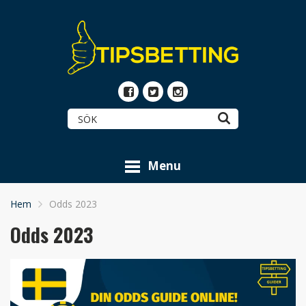
Menu
Hem
Odds 2023
Odds 2023