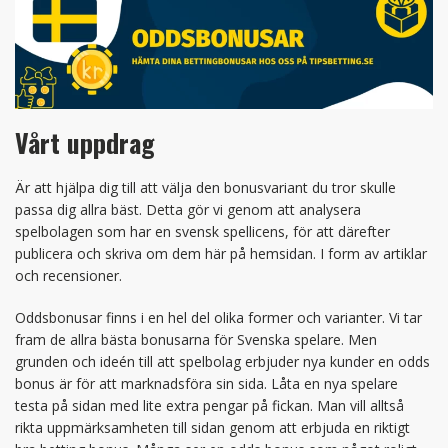
Vårt uppdrag
Är att hjälpa dig till att välja den bonusvariant du tror skulle
passa dig allra bäst. Detta gör vi genom att analysera
spelbolagen som har en svensk spellicens, för att därefter
publicera och skriva om dem här på hemsidan. I form av artiklar
och recensioner.
Oddsbonusar finns i en hel del olika former och varianter. Vi tar
fram de allra bästa bonusarna för Svenska spelare. Men
grunden och ideén till att spelbolag erbjuder nya kunder en odds
bonus är för att marknadsföra sin sida. Låta en nya spelare
testa på sidan med lite extra pengar på fickan. Man vill alltså
rikta uppmärksamheten till sidan genom att erbjuda en riktigt