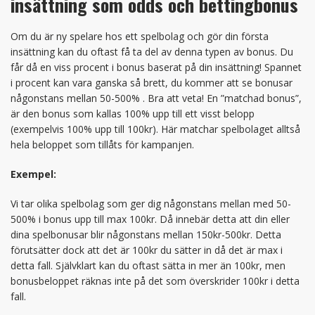
insättning som odds och bettingbonus
Om du är ny spelare hos ett spelbolag och gör din första
insättning kan du oftast få ta del av denna typen av bonus. Du
får då en viss procent i bonus baserat på din insättning! Spannet
i procent kan vara ganska så brett, du kommer att se bonusar
någonstans mellan 50-500% . Bra att veta! En ”matchad bonus”,
är den bonus som kallas 100% upp till ett visst belopp
(exempelvis 100% upp till 100kr). Här matchar spelbolaget alltså
hela beloppet som tillåts för kampanjen.
Exempel:
Vi tar olika spelbolag som ger dig någonstans mellan med 50-
500% i bonus upp till max 100kr. Då innebär detta att din eller
dina spelbonusar blir någonstans mellan 150kr-500kr. Detta
förutsätter dock att det är 100kr du sätter in då det är max i
detta fall. Självklart kan du oftast sätta in mer än 100kr, men
bonusbeloppet räknas inte på det som överskrider 100kr i detta
fall.