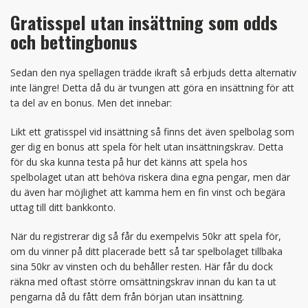
Gratisspel utan insättning som odds
och bettingbonus
Sedan den nya spellagen trädde ikraft så erbjuds detta alternativ
inte längre! Detta då du är tvungen att göra en insättning för att
ta del av en bonus. Men det innebar:
Likt ett gratisspel vid insättning så finns det även spelbolag som
ger dig en bonus att spela för helt utan insättningskrav. Detta
för du ska kunna testa på hur det känns att spela hos
spelbolaget utan att behöva riskera dina egna pengar, men där
du även har möjlighet att kamma hem en fin vinst och begära
uttag till ditt bankkonto.
När du registrerar dig så får du exempelvis 50kr att spela för,
om du vinner på ditt placerade bett så tar spelbolaget tillbaka
sina 50kr av vinsten och du behåller resten. Här får du dock
räkna med oftast större omsättningskrav innan du kan ta ut
pengarna då du fått dem från början utan insättning.