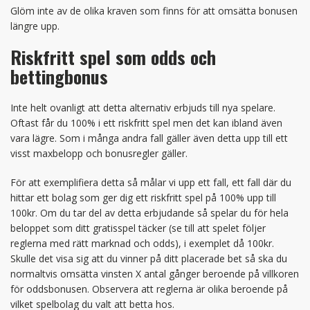
Glöm inte av de olika kraven som finns för att omsätta bonusen
längre upp.
Riskfritt spel som odds och
bettingbonus
Inte helt ovanligt att detta alternativ erbjuds till nya spelare.
Oftast får du 100% i ett riskfritt spel men det kan ibland även
vara lägre. Som i många andra fall gäller även detta upp till ett
visst maxbelopp och bonusregler gäller.
För att exemplifiera detta så målar vi upp ett fall, ett fall där du
hittar ett bolag som ger dig ett riskfritt spel på 100% upp till
100kr. Om du tar del av detta erbjudande så spelar du för hela
beloppet som ditt gratisspel täcker (se till att spelet följer
reglerna med rätt marknad och odds), i exemplet då 100kr.
Skulle det visa sig att du vinner på ditt placerade bet så ska du
normaltvis omsätta vinsten X antal gånger beroende på villkoren
för oddsbonusen. Observera att reglerna är olika beroende på
vilket spelbolag du valt att betta hos.