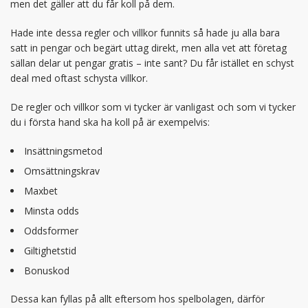
men det gäller att du får koll på dem.
Hade inte dessa regler och villkor funnits så hade ju alla bara
satt in pengar och begärt uttag direkt, men alla vet att företag
sällan delar ut pengar gratis – inte sant? Du får istället en schyst
deal med oftast schysta villkor.
De regler och villkor som vi tycker är vanligast och som vi tycker
du i första hand ska ha koll på är exempelvis:
Insättningsmetod
Omsättningskrav
Maxbet
Minsta odds
Oddsformer
Giltighetstid
Bonuskod
Dessa kan fyllas på allt eftersom hos spelbolagen, därför