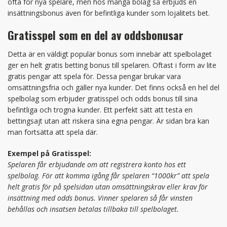
ofta för nya spelare, men hos många bolag så erbjuds en
insättningsbonus även för befintliga kunder som lojalitets bet.
Gratisspel som en del av oddsbonusar
Detta är en väldigt populär bonus som innebär att spelbolaget
ger en helt gratis betting bonus till spelaren. Oftast i form av lite
gratis pengar att spela för. Dessa pengar brukar vara
omsättningsfria och gäller nya kunder. Det finns också en hel del
spelbolag som erbjuder gratisspel och odds bonus till sina
befintliga och trogna kunder. Ett perfekt sätt att testa en
bettingsajt utan att riskera sina egna pengar. Är sidan bra kan
man fortsätta att spela där.
Exempel på Gratisspel:
Spelaren får erbjudande om att registrera konto hos ett
spelbolag. För att komma igång får spelaren “1000kr” att spela
helt gratis för på spelsidan utan omsättningskrav eller krav för
insättning med odds bonus. Vinner spelaren så får vinsten
behållas och insatsen betalas tillbaka till spelbolaget.