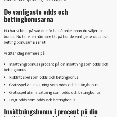
De vanligaste odds och
bettingbonusarna
Nu har vi kikat på vad du bör ha i åtanke innan du väljer din
bonus. Nu tar vi en närmare titt på hur de vanligaste odds och
betting bonusarna ser ut!
Vi tittar idag närmare på:
Insättningsbonus i procent på din insättning som odds och
bettingbonus
Riskfritt spel som odds och bettingbonus
Gratisspel vid insättning som odds och bettingbonus
Gratisspel utan insättning som odds och bettingbonus
Högt odds som odds och bettingbonus
Insättningsbonus i procent på din