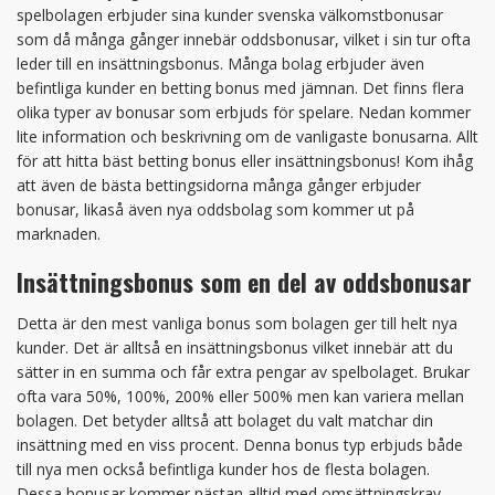
spelbolagen erbjuder sina kunder svenska välkomstbonusar
som då många gånger innebär oddsbonusar, vilket i sin tur ofta
leder till en insättningsbonus. Många bolag erbjuder även
befintliga kunder en betting bonus med jämnan. Det finns flera
olika typer av bonusar som erbjuds för spelare. Nedan kommer
lite information och beskrivning om de vanligaste bonusarna. Allt
för att hitta bäst betting bonus eller insättningsbonus! Kom ihåg
att även de bästa bettingsidorna många gånger erbjuder
bonusar, likaså även nya oddsbolag som kommer ut på
marknaden.
Insättningsbonus som en del av oddsbonusar
Detta är den mest vanliga bonus som bolagen ger till helt nya
kunder. Det är alltså en insättningsbonus vilket innebär att du
sätter in en summa och får extra pengar av spelbolaget. Brukar
ofta vara 50%, 100%, 200% eller 500% men kan variera mellan
bolagen. Det betyder alltså att bolaget du valt matchar din
insättning med en viss procent. Denna bonus typ erbjuds både
till nya men också befintliga kunder hos de flesta bolagen.
Dessa bonusar kommer nästan alltid med omsättningskrav.