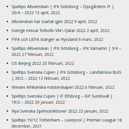
Speltips Allsvenskan | IFK Göteborg – Djurgårdens IF |
20/4 – 2022
15 april, 2022
Allsvenskan har startat igen 2022
9 april, 2022
Sverige missar fotbolls-VM i Qatar 2022
2 april, 2022
FIFA och UEFA stänger av Ryssland
6 mars, 2022
Speltips Allsvenskan | IFK Göteborg – IFK Värnamo | 3/4 –
2022
27 februari, 2022
OS Beijing 2022
20 februari, 2022
Speltips Svenska Cupen | IFK Göteborg – Landskrona BoIS
| 20/2 – 2022
13 februari, 2022
Vinnare Afrikanska mästerskapen 2022
6 februari, 2022
Speltips Svenska Cupen | IF Elfsborg – GIF Sundsvall |
19/2 – 2022
29 januari, 2022
Nya Svenska Spelrestriktioner 2022
23 januari, 2022
Speltips 19/12 Tottenham – Liverpool | Premier League
18
december, 2021