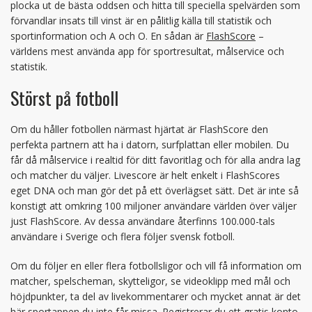
plocka ut de bästa oddsen och hitta till speciella spelvärden som
förvandlar insats till vinst är en pålitlig källa till statistik och
sportinformation och A och O. En sådan är
FlashScore
–
världens mest använda app för sportresultat, målservice och
statistik.
Störst på fotboll
Om du håller fotbollen närmast hjärtat är FlashScore den
perfekta partnern att ha i datorn, surfplattan eller mobilen. Du
får då målservice i realtid för ditt favoritlag och för alla andra lag
och matcher du väljer. Livescore är helt enkelt i FlashScores
eget DNA och man gör det på ett överlägset sätt. Det är inte så
konstigt att omkring 100 miljoner användare världen över väljer
just FlashScore. Av dessa användare återfinns 100.000-tals
användare i Sverige och flera följer
svensk fotboll
.
Om du följer en eller flera fotbollsligor och vill få information om
matcher, spelscheman, skytteligor, se videoklipp med mål och
höjdpunkter, ta del av livekommentarer och mycket annat är det
här sportappen du inte får missa. Registrerar du ett gratis konto