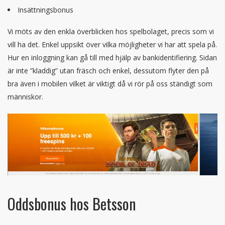
Insättningsbonus
Vi möts av den enkla överblicken hos spelbolaget, precis som vi
vill ha det. Enkel uppsikt över vilka möjligheter vi har att spela på.
Hur en inloggning kan gå till med hjälp av bankidentifiering. Sidan
är inte ”kladdig” utan fräsch och enkel, dessutom flyter den på
bra även i mobilen vilket är viktigt då vi rör på oss ständigt som
människor.
Oddsbonus hos Betsson