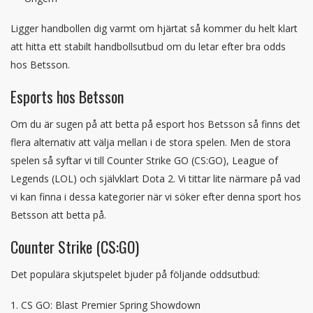
Ligger handbollen dig varmt om hjärtat så kommer du helt klart
att hitta ett stabilt handbollsutbud om du letar efter bra odds
hos Betsson.
Esports hos Betsson
Om du är sugen på att betta på esport hos Betsson så finns det
flera alternativ att välja mellan i de stora spelen. Men de stora
spelen så syftar vi till Counter Strike GO (CS:GO), League of
Legends (LOL) och självklart Dota 2. Vi tittar lite närmare på vad
vi kan finna i dessa kategorier när vi söker efter denna sport hos
Betsson att betta på.
Counter Strike (CS:GO)
Det populära skjutspelet bjuder på följande oddsutbud:
CS GO: Blast Premier Spring Showdown