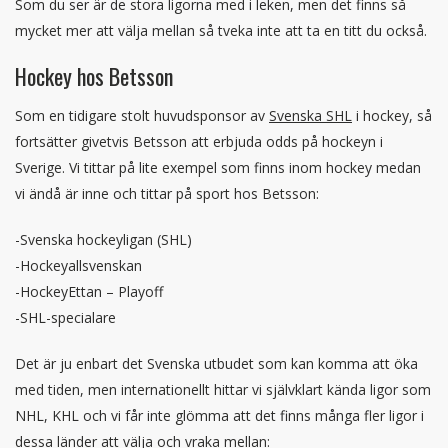
Som du ser är de stora ligorna med i leken, men det finns så
mycket mer att välja mellan så tveka inte att ta en titt du också.
Hockey hos Betsson
Som en tidigare stolt huvudsponsor av
Svenska SHL
i hockey, så
fortsätter givetvis Betsson att erbjuda odds på hockeyn i
Sverige. Vi tittar på lite exempel som finns inom hockey medan
vi ändå är inne och tittar på sport hos Betsson:
-Svenska hockeyligan (SHL)
-Hockeyallsvenskan
-HockeyEttan – Playoff
-SHL-specialare
Det är ju enbart det Svenska utbudet som kan komma att öka
med tiden, men internationellt hittar vi självklart kända ligor som
NHL, KHL och vi får inte glömma att det finns många fler ligor i
dessa länder att välja och vraka mellan: