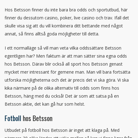
Hos Betsson finner du inte bara bra odds och sportutbud, här
finner du dessutom casino, poker, live casino och trav. Ifall det
skulle visa sig att du vill kombinera ditt bettande med något
annat, så finns alltså goda möjligheter till detta.
I ett normalläge så vill man veta vilka oddssättare Betsson
egentligen har? Men faktum är att man sätter sina egna odds
hos Betsson. Därav blir också all sport hos Betsson genast
mycket mer intressant för gemene man. Man vill bara fortsätta
utforska möjligheterna och det är precis det vi ska göra. Vi ska
kika närmare på de olika alternativ till odds som finns hos
Betsson, häng med du också! Det är som att satsa på en
Betsson aktie, det kan gå hur som helst.
Fotboll
hos Betsson
Utbudet på fotboll hos Betsson är inget att klaga på. Med