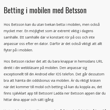
Betting i mobilen med Betsson
Hos Betsson kan du utan tvekan betta i mobilen, men också
mycket mer. En möjlighet som är extremt viktig i dagens
samhälle. Ett samhälle där vi konstant rör på oss och inte
anpassar oss efter en dator. Därför är det också viktigt att allt
flyter på i mobilen.
Hos Betsson räcker det att du bara knappar in hemsidans URL
direkt i din webbläsare på mobilen. Den anpassar sig
exceptionellt till din Android eller IOS telefon. Det går dessutom
bra att hämta din oddsbonus via mobilen. Är du riktigt kräsen
när det kommer till mobil och betting så kan du koppla av, det
finns självklart app till Betsson! Ladda ner Betsson appen där du
hittar dina appar och sätt igång.