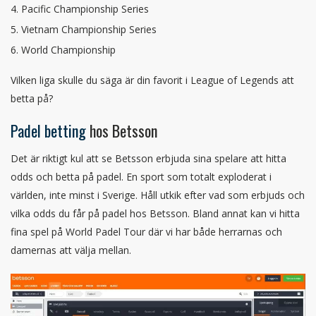
Pacific Championship Series
Vietnam Championship Series
World Championship
Vilken liga skulle du säga är din favorit i League of Legends att
betta på?
Padel betting
hos Betsson
Det är riktigt kul att se Betsson erbjuda sina spelare att hitta
odds och betta på padel. En sport som totalt exploderat i
världen, inte minst i Sverige. Håll utkik efter vad som erbjuds och
vilka odds du får på padel hos Betsson. Bland annat kan vi hitta
fina spel på World Padel Tour där vi har både herrarnas och
damernas att välja mellan.