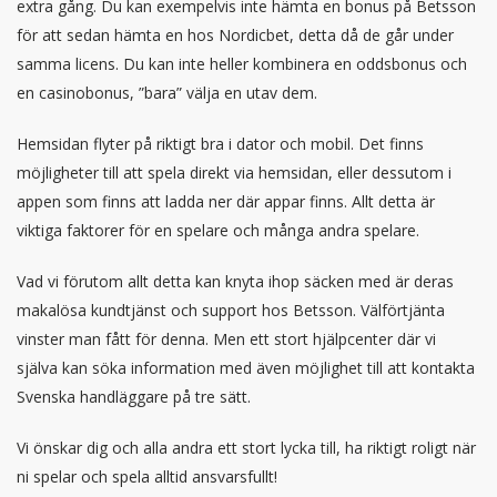
extra gång. Du kan exempelvis inte hämta en bonus på Betsson
för att sedan hämta en hos Nordicbet, detta då de går under
samma licens. Du kan inte heller kombinera en oddsbonus och
en casinobonus, ”bara” välja en utav dem.
Hemsidan flyter på riktigt bra i dator och mobil. Det finns
möjligheter till att spela direkt via hemsidan, eller dessutom i
appen som finns att ladda ner där appar finns. Allt detta är
viktiga faktorer för en spelare och många andra spelare.
Vad vi förutom allt detta kan knyta ihop säcken med är deras
makalösa kundtjänst och support hos Betsson. Välförtjänta
vinster man fått för denna. Men ett stort hjälpcenter där vi
själva kan söka information med även möjlighet till att kontakta
Svenska handläggare på tre sätt.
Vi önskar dig och alla andra ett stort lycka till, ha riktigt roligt när
ni spelar och spela alltid ansvarsfullt!