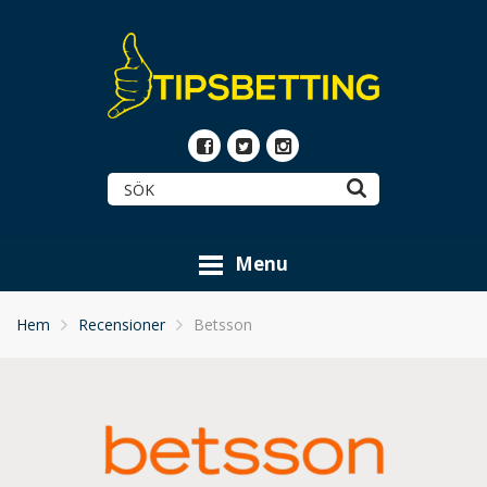
Menu
Hem
Recensioner
Betsson