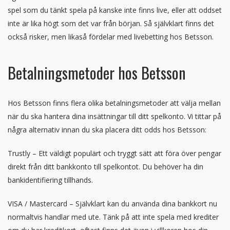
spel som du tänkt spela på kanske inte finns live, eller att oddset
inte är lika högt som det var från början. Så självklart finns det
också risker, men likaså fördelar med livebetting hos Betsson.
Betalningsmetoder hos Betsson
Hos Betsson finns flera olika betalningsmetoder att välja mellan
när du ska hantera dina insättningar till ditt spelkonto. Vi tittar på
några alternativ innan du ska placera ditt odds hos Betsson:
Trustly – Ett väldigt populärt och tryggt sätt att föra över pengar
direkt från ditt bankkonto till spelkontot. Du behöver ha din
bankidentifiering tillhands.
VISA / Mastercard – Självklart kan du använda dina bankkort nu
normaltvis handlar med ute. Tänk på att inte spela med krediter