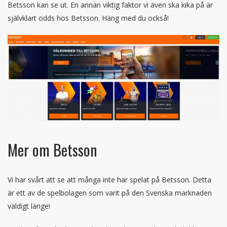
Betsson kan se ut. En annan viktig faktor vi även ska kika på är
självklart odds hos Betsson. Häng med du också!
Mer om Betsson
Vi har svårt att se att många inte har spelat på Betsson. Detta
är ett av de spelbolagen som varit på den Svenska marknaden
väldigt länge!