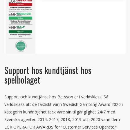
Support hos kundtjänst hos
spelbolaget
Support och kundtjänst hos Betsson är i världsklass! Så
världsklass att de faktiskt vann Swedish Gambling Award 2020 i
kategorin kundnöjdhet tack vare sin tillgänglighet 24/7 med
Svenska agenter. 2014, 2017, 2018, 2019 och 2020 vann dem
EGR OPERATOR AWARDS för ”Customer Services Operator”.