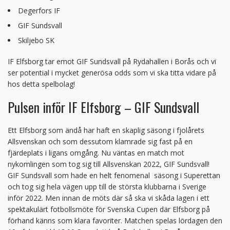
Degerfors IF
GIF Sundsvall
Skiljebo SK
IF Elfsborg tar emot GIF Sundsvall på Rydahallen i Borås och vi
ser potential i mycket generösa odds som vi ska titta vidare på
hos detta spelbolag!
Pulsen inför IF Elfsborg – GIF Sundsvall
Ett Elfsborg som ändå har haft en skaplig säsong i fjolårets
Allsvenskan och som dessutom klamrade sig fast på en
fjärdeplats i ligans omgång. Nu väntas en match mot
nykomlingen som tog sig till Allsvenskan 2022, GIF Sundsvall!
GIF Sundsvall som hade en helt fenomenal säsong i Superettan
och tog sig hela vägen upp till de största klubbarna i Sverige
inför 2022. Men innan de möts där så ska vi skåda lagen i ett
spektakulärt fotbollsmöte för Svenska Cupen där Elfsborg på
förhand känns som klara favoriter. Matchen spelas lördagen den