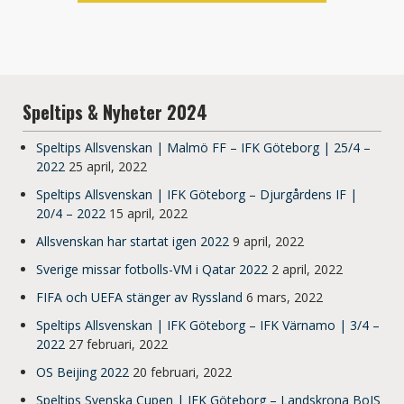
Speltips & Nyheter 2024
Speltips Allsvenskan | Malmö FF – IFK Göteborg | 25/4 –
2022
25 april, 2022
Speltips Allsvenskan | IFK Göteborg – Djurgårdens IF |
20/4 – 2022
15 april, 2022
Allsvenskan har startat igen 2022
9 april, 2022
Sverige missar fotbolls-VM i Qatar 2022
2 april, 2022
FIFA och UEFA stänger av Ryssland
6 mars, 2022
Speltips Allsvenskan | IFK Göteborg – IFK Värnamo | 3/4 –
2022
27 februari, 2022
OS Beijing 2022
20 februari, 2022
Speltips Svenska Cupen | IFK Göteborg – Landskrona BoIS