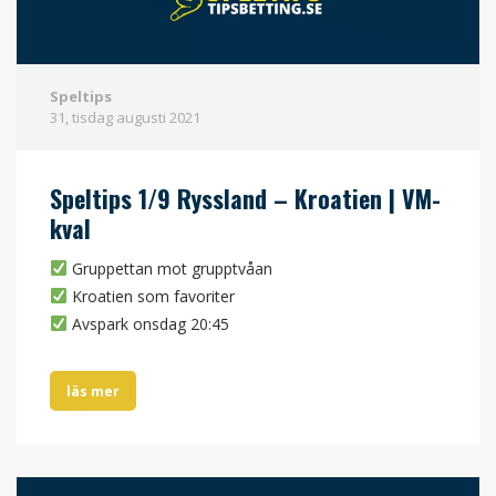
Speltips
31, tisdag
augusti
2021
Speltips 1/9 Ryssland – Kroatien | VM-
kval
Gruppettan mot grupptvåan
Kroatien som favoriter
Avspark onsdag 20:45
läs mer