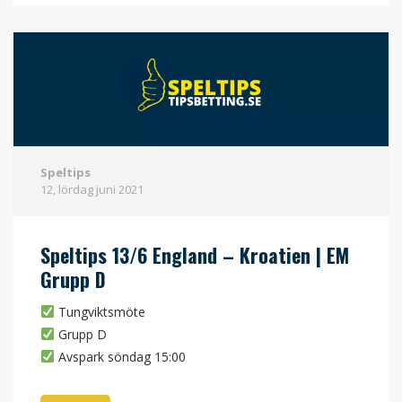
Speltips
12, lördag
juni
2021
Speltips 13/6 England – Kroatien | EM
Grupp D
Tungviktsmöte
Grupp D
Avspark söndag 15:00