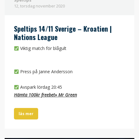
Speltips
12, torsdag
november
2020
Speltips 14/11 Sverige – Kroatien |
Nations League
Viktig match för blågult
Press på Janne Andersson
Avspark lördag 20:45
Hämta 100kr freebet» Mr Green
läs mer