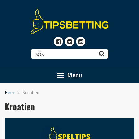
Menu
Hem
Kroatien
Kroatien