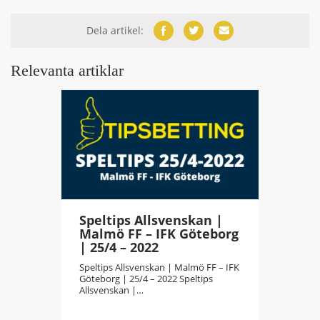
Dela artikel:
Relevanta artiklar
Speltips Allsvenskan |
Malmö FF – IFK Göteborg
| 25/4 – 2022
Speltips Allsvenskan | Malmö FF – IFK
Göteborg | 25/4 – 2022 Speltips
Allsvenskan |…