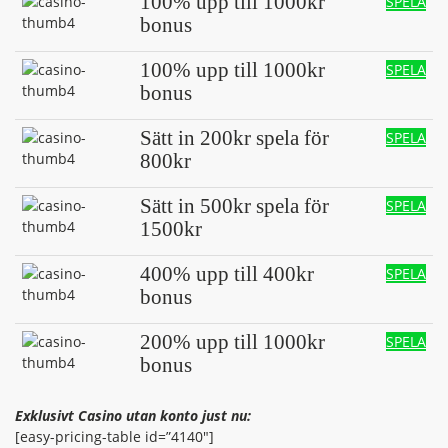
100% upp till 1000kr
SPELA
bonus
100% upp till 1000kr
SPELA
bonus
Sätt in 200kr spela för
SPELA
800kr
Sätt in 500kr spela för
SPELA
1500kr
400% upp till 400kr
SPELA
bonus
200% upp till 1000kr
SPELA
bonus
Exklusivt Casino utan konto just nu:
[easy-pricing-table id=”4140″]