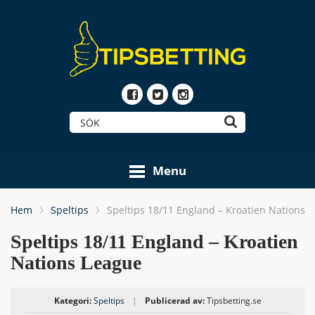
Menu
Hem
Speltips
Speltips 18/11 England – Kroatien Nations 
Speltips 18/11 England – Kroatien
Nations League
Kategori:
Speltips
|
Publicerad av:
Tipsbetting.se