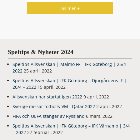
läs mer +
Speltips & Nyheter 2024
Speltips Allsvenskan | Malmö FF – IFK Göteborg | 25/4 –
2022
25 april, 2022
Speltips Allsvenskan | IFK Göteborg – Djurgårdens IF |
20/4 – 2022
15 april, 2022
Allsvenskan har startat igen 2022
9 april, 2022
Sverige missar fotbolls-VM i Qatar 2022
2 april, 2022
FIFA och UEFA stänger av Ryssland
6 mars, 2022
Speltips Allsvenskan | IFK Göteborg – IFK Värnamo | 3/4
– 2022
27 februari, 2022