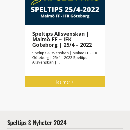
Speltips Allsvenskan |
Malmö FF – IFK
Göteborg | 25/4 – 2022
Speltips Allsvenskan | Malmö FF – IFK
Göteborg | 25/4 – 2022 Speltips
Allsvenskan |…
läs mer +
Speltips & Nyheter 2024