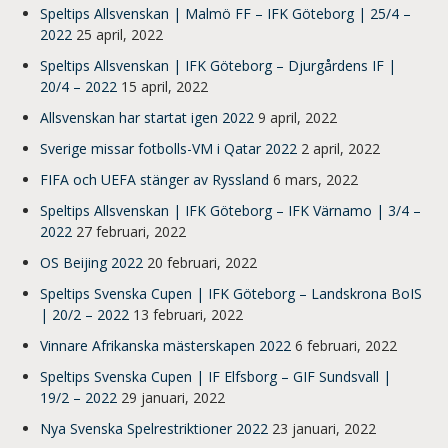
Speltips Allsvenskan | Malmö FF – IFK Göteborg | 25/4 –
2022
25 april, 2022
Speltips Allsvenskan | IFK Göteborg – Djurgårdens IF |
20/4 – 2022
15 april, 2022
Allsvenskan har startat igen 2022
9 april, 2022
Sverige missar fotbolls-VM i Qatar 2022
2 april, 2022
FIFA och UEFA stänger av Ryssland
6 mars, 2022
Speltips Allsvenskan | IFK Göteborg – IFK Värnamo | 3/4 –
2022
27 februari, 2022
OS Beijing 2022
20 februari, 2022
Speltips Svenska Cupen | IFK Göteborg – Landskrona BoIS
| 20/2 – 2022
13 februari, 2022
Vinnare Afrikanska mästerskapen 2022
6 februari, 2022
Speltips Svenska Cupen | IF Elfsborg – GIF Sundsvall |
19/2 – 2022
29 januari, 2022
Nya Svenska Spelrestriktioner 2022
23 januari, 2022