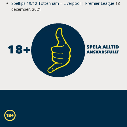
Speltips 19/12 Tottenham – Liverpool | Premier League
18
december, 2021