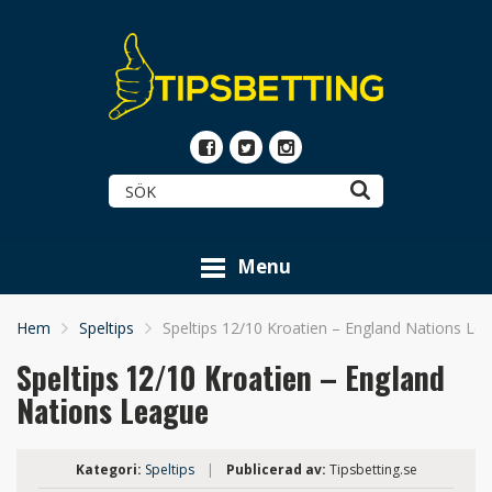
Menu
Hem
Speltips
Speltips 12/10 Kroatien – England Nations Le
Speltips 12/10 Kroatien – England
Nations League
Kategori:
Speltips
|
Publicerad av:
Tipsbetting.se