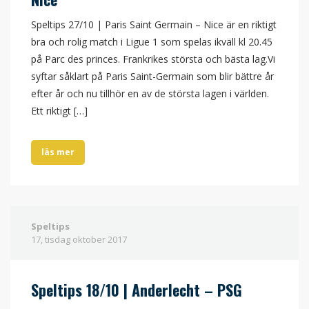
Speltips 27/10 | Paris Saint Germain – Nice är en riktigt
bra och rolig match i Ligue 1 som spelas ikväll kl 20.45
på Parc des princes. Frankrikes största och bästa lag.Vi
syftar såklart på Paris Saint-Germain som blir bättre år
efter år och nu tillhör en av de största lagen i världen.
Ett riktigt […]
läs mer
Speltips
17, tisdag
oktober
2017
Speltips 18/10 | Anderlecht – PSG