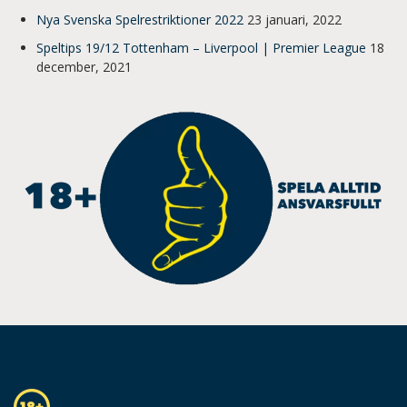
Nya Svenska Spelrestriktioner 2022
23 januari, 2022
Speltips 19/12 Tottenham – Liverpool | Premier League
18
december, 2021