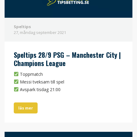
Speltips
27, måndag
september
2021
Speltips 28/9 PSG – Manchester City |
Champions League
Toppmatch
Messi tveksam till spel
Avspark tisdag 21:00
läs mer