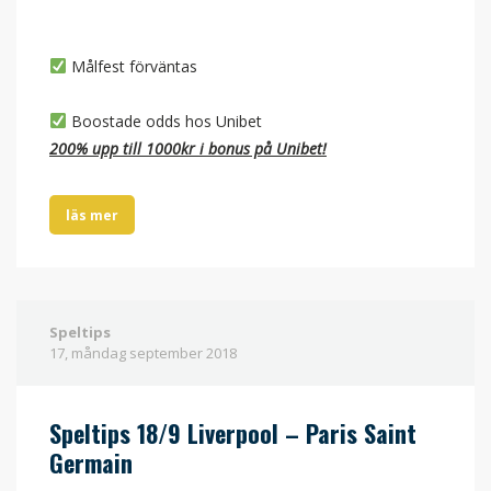
Målfest förväntas
Boostade odds hos Unibet
200% upp till 1000kr i bonus på Unibet!
läs mer
Speltips
17, måndag
september
2018
Speltips 18/9 Liverpool – Paris Saint
Germain