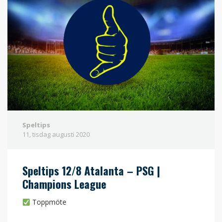
Speltips
11, tisdag
augusti
2020
Speltips 12/8 Atalanta – PSG |
Champions League
Toppmöte