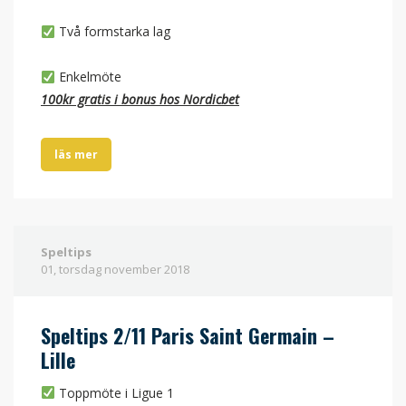
Två formstarka lag
Enkelmöte
100kr gratis i bonus hos Nordicbet
läs mer
Speltips
01, torsdag
november
2018
Speltips 2/11 Paris Saint Germain –
Lille
Toppmöte i Ligue 1