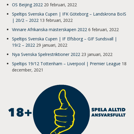
OS Beijing 2022
20 februari, 2022
Speltips Svenska Cupen | IFK Göteborg – Landskrona BoIS
| 20/2 – 2022
13 februari, 2022
Vinnare Afrikanska mästerskapen 2022
6 februari, 2022
Speltips Svenska Cupen | IF Elfsborg – GIF Sundsvall |
19/2 – 2022
29 januari, 2022
Nya Svenska Spelrestriktioner 2022
23 januari, 2022
Speltips 19/12 Tottenham – Liverpool | Premier League
18
december, 2021