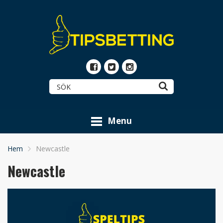
Menu
Hem
Newcastle
Newcastle