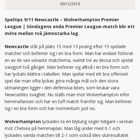
09/12/2018
Speltips 9/11 Newcastle – Wolverhampton Premier
League | Söndagens enda Premier League-match blir ett
möte mellan två jämnstarka lag.
Newcastle
står på plats 15 med 13 poäng efter 15 spelade
matcher och befinner sig i en bra form. Man har endast förlorat
en av de sex senaste matcherna, vunnit tre av dessa och spelat
oavgjort två gånger. Man befinner sig alltså i en bra form och
har lyckats klättra i tabellen. Man spelar med ett bra offensivt
spel där man ofta lyckas göra många mål och den stora
utmaningen ligger i den defensiva biten, som brukar vara
Newcastles svaghet. Nu ställs man mot Wolverhampton inför
hemmafansen och har en tuff match framför sig. Man befinner
sig i en bra form och har momentum just nu.
Wolverhampton
lyckades ta en blytung seger tidigare i veckan
mot Chelsea på hemmaplan. Man låg under med 0-1 och
lyckades vända matchen till 2-1 som också blev slutresultatet