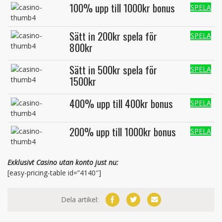
100% upp till 1000kr bonus
SPELA
Sätt in 200kr spela för
SPELA
800kr
Sätt in 500kr spela för
SPELA
1500kr
400% upp till 400kr bonus
SPELA
200% upp till 1000kr bonus
SPELA
Exklusivt Casino utan konto just nu:
[easy-pricing-table id=”4140″]
Dela artikel: