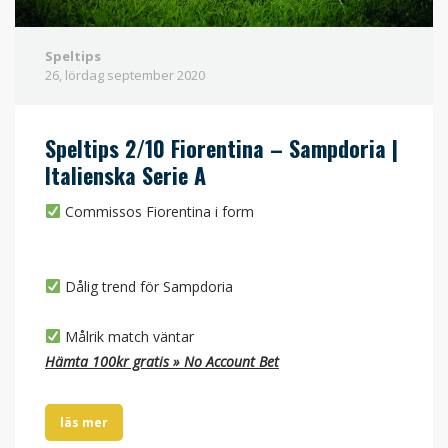
Speltips
26, lördag
september
2020
Speltips 2/10 Fiorentina – Sampdoria |
Italienska Serie A
Commissos Fiorentina i form
Dålig trend för Sampdoria
Målrik match väntar
Hämta 100kr gratis » No Account Bet
läs mer