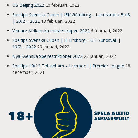
OS Beijing 2022
20 februari, 2022
Speltips Svenska Cupen | IFK Göteborg – Landskrona BoIS
| 20/2 – 2022
13 februari, 2022
Vinnare Afrikanska mästerskapen 2022
6 februari, 2022
Speltips Svenska Cupen | IF Elfsborg – GIF Sundsvall |
19/2 – 2022
29 januari, 2022
Nya Svenska Spelrestriktioner 2022
23 januari, 2022
Speltips 19/12 Tottenham – Liverpool | Premier League
18
december, 2021