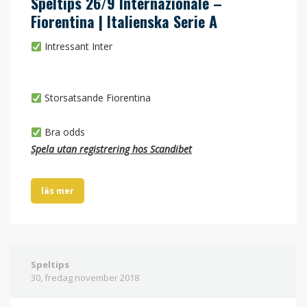
Speltips 26/9 Internazionale –
Fiorentina | Italienska Serie A
Intressant Inter
Storsatsande Fiorentina
Bra odds
Spela utan registrering hos Scandibet
läs mer
Speltips
30, fredag
november
2018