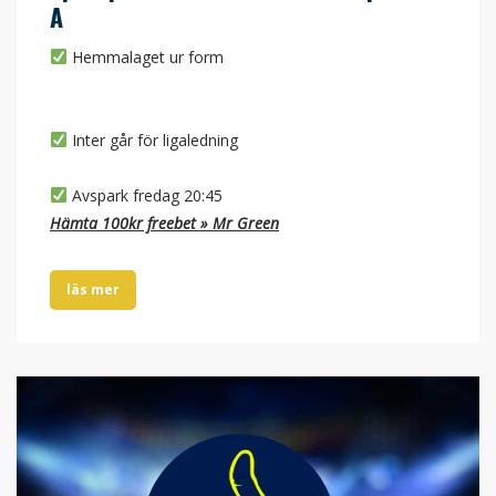
A
Hemmalaget ur form
Inter går för ligaledning
Avspark fredag 20:45
Hämta 100kr freebet » Mr Green
läs mer