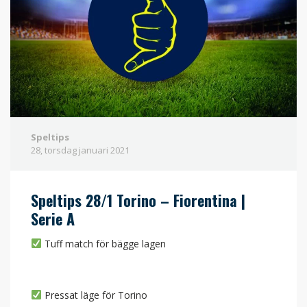
Speltips
28, torsdag
januari
2021
Speltips 28/1 Torino – Fiorentina |
Serie A
Tuff match för bägge lagen
Pressat läge för Torino