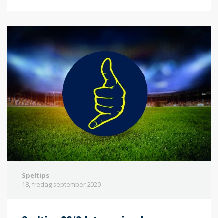
Speltips
18, fredag
september
2020