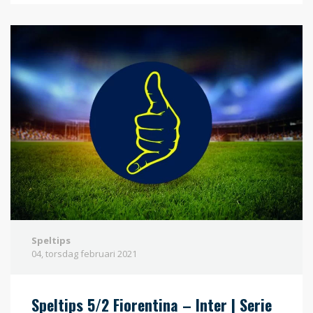
Speltips
04, torsdag
februari
2021
Speltips 5/2 Fiorentina – Inter | Serie