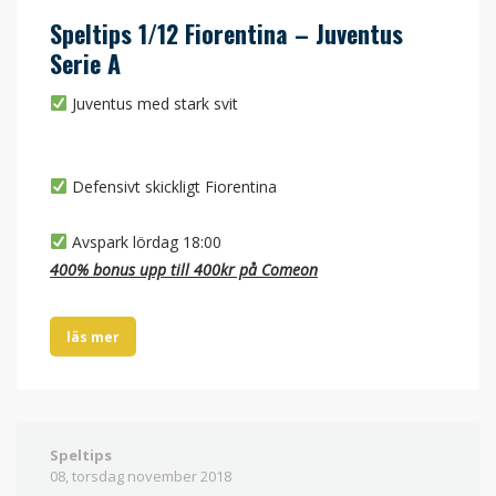
Speltips 1/12 Fiorentina – Juventus
Serie A
Juventus med stark svit
Defensivt skickligt Fiorentina
Avspark lördag 18:00
400% bonus upp till 400kr på Comeon
läs mer
Speltips
08, torsdag
november
2018