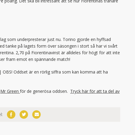
 poäng. Det ska bli intressant att se hur Fiorentinas tränare
lag som underpresterar just nu. Torino gjorde en hyffsad
tanke på lagets form över säsongen i stort så har vi svårt
entina. 2,70 på Fiorentinavinst är alldeles för högt för att inte
h ser fram emot en spännande match!
 | OBS! Oddset är en rörlig siffra som kan komma att ha
l
Mr Green
för de generösa oddsen.
Tryck här för att ta del av
l: