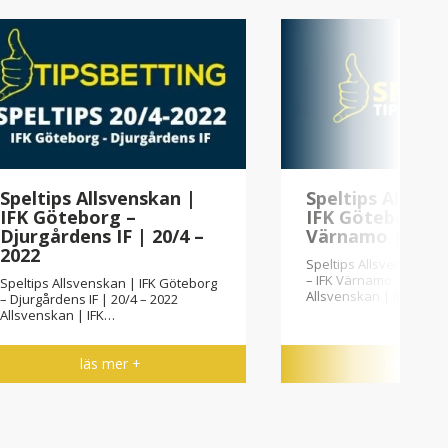
Speltips Allsvenskan |
Speltips Allsve
IFK Göteborg –
IFK Göteborg – 
Djurgårdens IF | 20/4 –
Värnamo | 3/4 –
2022
Speltips Allsvenskan |
– IFK Värnamo | 3/4 – 2
Speltips Allsvenskan | IFK Göteborg
Allsvenskan | IFK…
– Djurgårdens IF | 20/4 – 2022
Allsvenskan | IFK…
läs mer +
läs mer +