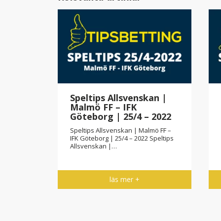
a
Speltips Allsvenskan |
2
Malmö FF – IFK
Göteborg | 25/4 – 2022
rskapen
m precis
Speltips Allsvenskan | Malmö FF –
IFK Göteborg | 25/4 – 2022 Speltips
Allsvenskan |…
läs mer +