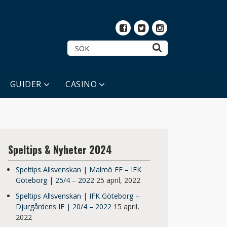
GUIDER
CASINO
Speltips & Nyheter 2024
Speltips Allsvenskan | Malmö FF – IFK
Göteborg | 25/4 – 2022
25 april, 2022
Speltips Allsvenskan | IFK Göteborg –
Djurgårdens IF | 20/4 – 2022
15 april,
2022