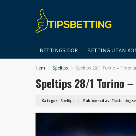
BETTINGSIDOR
BETTING UTAN KO
Hem
Speltips
Speltips 28/1 Torino – Fiorenti
Speltips 28/1 Torino – 
Kategori:
Speltips
|
Publicerad av:
Tipsbetting.se