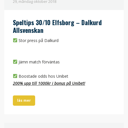
29, måndag
oktober
2018
Speltips 30/10 Elfsborg – Dalkurd
Allsvenskan
Stor press på Dalkurd
Jämn match förväntas
Boostade odds hos Unibet
200% upp till 1000kr i bonus på Unibet!
läs mer