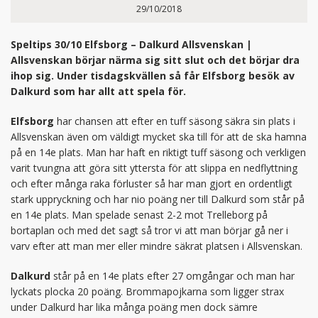
29/10/2018
Speltips 30/10 Elfsborg – Dalkurd Allsvenskan |
Allsvenskan börjar närma sig sitt slut och det börjar dra
ihop sig. Under tisdagskvällen så får Elfsborg besök av
Dalkurd som har allt att spela för.
Elfsborg
har chansen att efter en tuff säsong säkra sin plats i
Allsvenskan även om väldigt mycket ska till för att de ska hamna
på en 14e plats. Man har haft en riktigt tuff säsong och verkligen
varit tvungna att göra sitt yttersta för att slippa en nedflyttning
och efter många raka förluster så har man gjort en ordentligt
stark uppryckning och har nio poäng ner till Dalkurd som står på
en 14e plats. Man spelade senast 2-2 mot Trelleborg på
bortaplan och med det sagt så tror vi att man börjar gå ner i
varv efter att man mer eller mindre säkrat platsen i Allsvenskan.
Dalkurd
står på en 14e plats efter 27 omgångar och man har
lyckats plocka 20 poäng. Brommapojkarna som ligger strax
under Dalkurd har lika många poäng men dock sämre