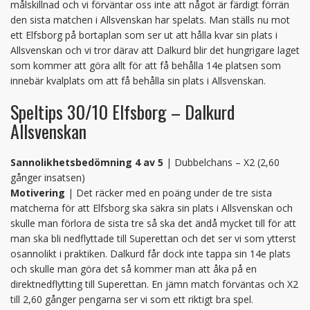
målskillnad och vi förväntar oss inte att något är färdigt förrän
den sista matchen i Allsvenskan har spelats. Man ställs nu mot
ett Elfsborg på bortaplan som ser ut att hålla kvar sin plats i
Allsvenskan och vi tror därav att Dalkurd blir det hungrigare laget
som kommer att göra allt för att få behålla 14e platsen som
innebär kvalplats om att få behålla sin plats i Allsvenskan.
Speltips 30/10 Elfsborg – Dalkurd
Allsvenskan
Sannolikhetsbedömning 4 av 5
| Dubbelchans – X2 (2,60
gånger insatsen)
Motivering
| Det räcker med en poäng under de tre sista
matcherna för att Elfsborg ska säkra sin plats i Allsvenskan och
skulle man förlora de sista tre så ska det ändå mycket till för att
man ska bli nedflyttade till Superettan och det ser vi som ytterst
osannolikt i praktiken. Dalkurd får dock inte tappa sin 14e plats
och skulle man göra det så kommer man att åka på en
direktnedflytting till Superettan. En jämn match förväntas och X2
till 2,60 gånger pengarna ser vi som ett riktigt bra spel.