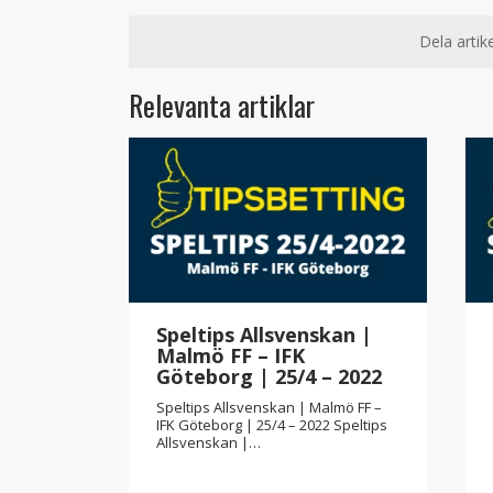
Dela artike
Relevanta artiklar
a
2
rskapen
m precis
Speltips Allsvenskan |
Malmö FF – IFK
Göteborg | 25/4 – 2022
Speltips Allsvenskan | Malmö FF –
IFK Göteborg | 25/4 – 2022 Speltips
Allsvenskan |…