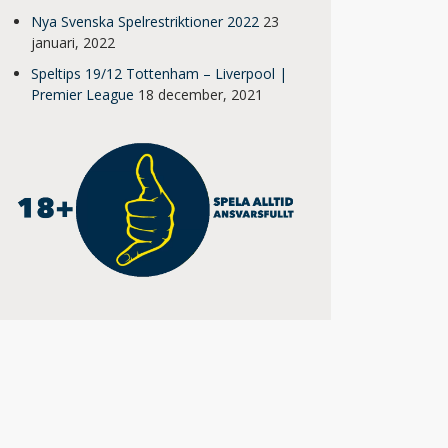
Nya Svenska Spelrestriktioner 2022
23
januari, 2022
Speltips 19/12 Tottenham – Liverpool |
Premier League
18 december, 2021