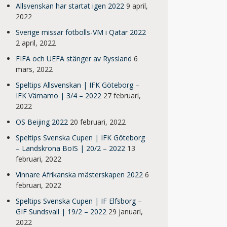
Allsvenskan har startat igen 2022
9 april,
2022
Sverige missar fotbolls-VM i Qatar 2022
2 april, 2022
FIFA och UEFA stänger av Ryssland
6
mars, 2022
Speltips Allsvenskan | IFK Göteborg –
IFK Värnamo | 3/4 – 2022
27 februari,
2022
OS Beijing 2022
20 februari, 2022
Speltips Svenska Cupen | IFK Göteborg
– Landskrona BoIS | 20/2 – 2022
13
februari, 2022
Vinnare Afrikanska mästerskapen 2022
6
februari, 2022
Speltips Svenska Cupen | IF Elfsborg –
GIF Sundsvall | 19/2 – 2022
29 januari,
2022