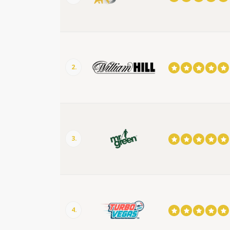
2.
3.
4.