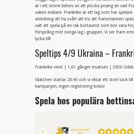
är i ett större behov av att plocka poäng än vad 
saken enklare. Frankrike är ett lag som har spelar
anledning att ha svårt att tro att fransmännen spela
valt att spela på en rak bortavinst som bör vara hög
försprång mot övriga lag i gruppen. Vi ser fram em
lycka till!
Speltips 4/9 Ukraina – Frankr
Frankrike vinst | 1,61 gånger insatsen | OBS! Odds
Matchen startar 20:45 och vi riktar ett stort tack t
kampanjen, ingen registrering krävs!
Spela hos populära bettinsa
1.