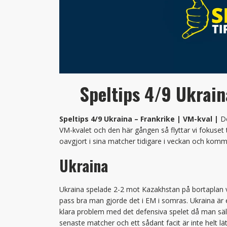
Speltips 4/9 Ukrain
Speltips 4/9 Ukraina – Frankrike | VM-kval |
De
VM-kvalet och den här gången så flyttar vi fokuset
oavgjort i sina matcher tidigare i veckan och komme
Ukraina
Ukraina spelade 2-2 mot Kazakhstan på bortaplan vil
pass bra man gjorde det i EM i somras. Ukraina är 
klara problem med det defensiva spelet då man sällan
senaste matcher och ett sådant facit är inte helt l