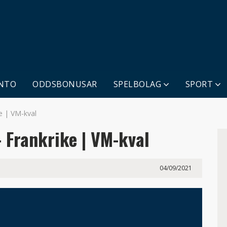
NTO
ODDSBONUSAR
SPELBOLAG
SPORT
ke | VM-kval
 Frankrike | VM-kval
04/09/2021