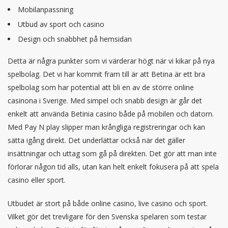
Mobilanpassning
Utbud av sport och casino
Design och snabbhet på hemsidan
Detta är några punkter som vi värderar högt när vi kikar på nya
spelbolag. Det vi har kommit fram till är att Betina är ett bra
spelbolag som har potential att bli en av de större online
casinona i Sverige. Med simpel och snabb design är går det
enkelt att använda Betinia casino både på mobilen och datorn.
Med Pay N play slipper man krångliga registreringar och kan
sätta igång direkt. Det underlättar också när det gäller
insättningar och uttag som gå på direkten. Det gör att man inte
förlorar någon tid alls, utan kan helt enkelt fokusera på att spela
casino eller sport.
Utbudet är stort på både online casino, live casino och sport.
Vilket gör det trevligare för den Svenska spelaren som testar