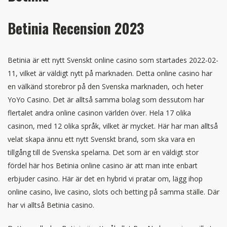
Betinia Recension 2023
Betinia är ett nytt Svenskt online casino som startades 2022-02-
11, vilket är väldigt nytt på marknaden. Detta online casino har
en välkänd storebror på den Svenska marknaden, och heter
YoYo Casino. Det är alltså samma bolag som dessutom har
flertalet andra online casinon världen över. Hela 17 olika
casinon, med 12 olika språk, vilket är mycket. Här har man alltså
velat skapa ännu ett nytt Svenskt brand, som ska vara en
tillgång till de Svenska spelarna. Det som är en väldigt stor
fördel här hos Betinia online casino är att man inte enbart
erbjuder casino. Här är det en hybrid vi pratar om, lägg ihop
online casino, live casino, slots och betting på samma ställe. Där
har vi alltså Betinia casino.