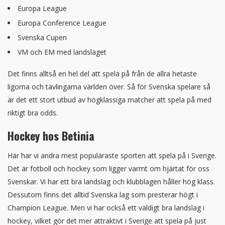
Europa League
Europa Conference League
Svenska Cupen
VM och EM med landslaget
Det finns alltså en hel del att spela på från de allra hetaste
ligorna och tävlingarna världen över. Så för Svenska spelare så
är det ett stort utbud av högklassiga matcher att spela på med
riktigt bra odds.
Hockey hos Betinia
Här har vi andra mest populäraste sporten att spela på i Sverige.
Det är fotboll och hockey som ligger varmt om hjärtat för oss
Svenskar. Vi har ett bra landslag och klubblagen håller hög klass.
Dessutom finns det alltid Svenska lag som presterar högt i
Champion League. Men vi har också ett väldigt bra landslag i
hockey, vilket gör det mer attraktivt i Sverige att spela på just