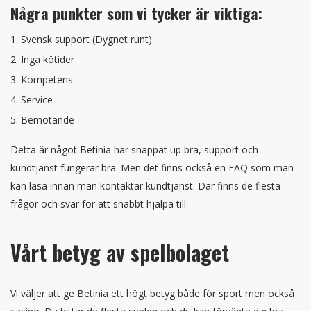
Några punkter som vi tycker är viktiga:
Svensk support (Dygnet runt)
Inga kötider
Kompetens
Service
Bemötande
Detta är något Betinia har snappat up bra, support och
kundtjänst fungerar bra. Men det finns också en FAQ som man
kan läsa innan man kontaktar kundtjänst. Där finns de flesta
frågor och svar för att snabbt hjälpa till.
Vårt betyg av spelbolaget
Vi väljer att ge Betinia ett högt betyg både för sport men också