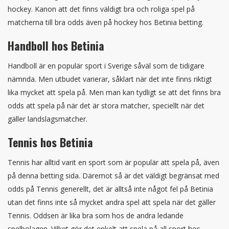
hockey. Kanon att det finns väldigt bra och roliga spel på
matcherna till bra odds även på hockey hos Betinia betting.
Handboll hos Betinia
Handboll är en populär sport i Sverige såväl som de tidigare
nämnda. Men utbudet varierar, såklart när det inte finns riktigt
lika mycket att spela på. Men man kan tydligt se att det finns bra
odds att spela på när det är stora matcher, speciellt när det
gäller landslagsmatcher.
Tennis hos Betinia
Tennis har alltid varit en sport som är populär att spela på, även
på denna betting sida. Däremot så är det väldigt begränsat med
odds på Tennis generellt, det är alltså inte något fel på Betinia
utan det finns inte så mycket andra spel att spela när det gäller
Tennis. Oddsen är lika bra som hos de andra ledande
spelbolagen. Vilket gör det enkelt att spela på all sport hos