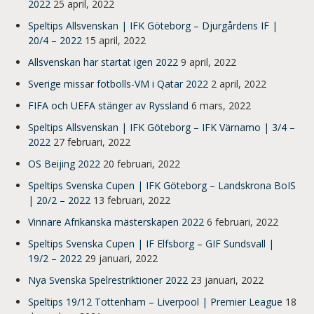
2022
25 april, 2022
Speltips Allsvenskan | IFK Göteborg – Djurgårdens IF |
20/4 – 2022
15 april, 2022
Allsvenskan har startat igen 2022
9 april, 2022
Sverige missar fotbolls-VM i Qatar 2022
2 april, 2022
FIFA och UEFA stänger av Ryssland
6 mars, 2022
Speltips Allsvenskan | IFK Göteborg – IFK Värnamo | 3/4 –
2022
27 februari, 2022
OS Beijing 2022
20 februari, 2022
Speltips Svenska Cupen | IFK Göteborg – Landskrona BoIS
| 20/2 – 2022
13 februari, 2022
Vinnare Afrikanska mästerskapen 2022
6 februari, 2022
Speltips Svenska Cupen | IF Elfsborg – GIF Sundsvall |
19/2 – 2022
29 januari, 2022
Nya Svenska Spelrestriktioner 2022
23 januari, 2022
Speltips 19/12 Tottenham – Liverpool | Premier League
18