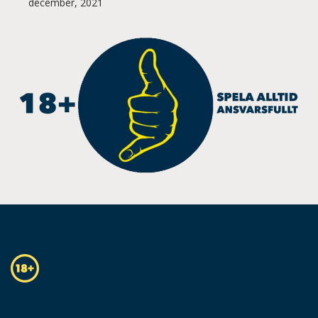
december, 2021