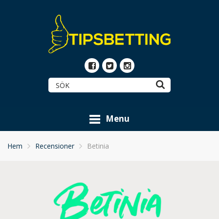
Menu
Hem
Recensioner
Betinia