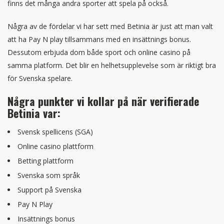
finns det många andra sporter att spela på också.
Några av de fördelar vi har sett med Betinia är just att man valt
att ha Pay N play tillsammans med en insättnings bonus.
Dessutom erbjuda dom både sport och online casino på
samma platform. Det blir en helhetsupplevelse som är riktigt bra
för Svenska spelare.
Några punkter vi kollar på när verifierade
Betinia var:
Svensk spellicens (SGA)
Online casino plattform
Betting plattform
Svenska som språk
Support på Svenska
Pay N Play
Insättnings bonus