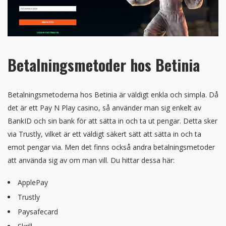
Betalningsmetoder hos Betinia
Betalningsmetoderna hos Betinia är väldigt enkla och simpla. Då
det är ett Pay N Play casino, så använder man sig enkelt av
BankID och sin bank för att sätta in och ta ut pengar. Detta sker
via Trustly, vilket är ett väldigt säkert sätt att sätta in och ta
emot pengar via. Men det finns också andra betalningsmetoder
att använda sig av om man vill. Du hittar dessa här:
ApplePay
Trustly
Paysafecard