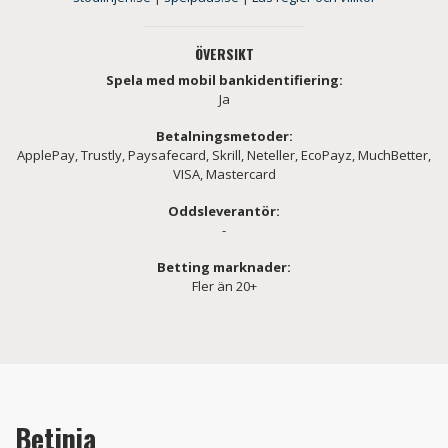
ÖVERSIKT
Spela med mobil bankidentifiering:
Ja
Betalningsmetoder:
ApplePay, Trustly, Paysafecard, Skrill, Neteller, EcoPayz, MuchBetter,
VISA, Mastercard
Oddsleverantör:
-
Betting marknader:
Fler än 20+
Betinia