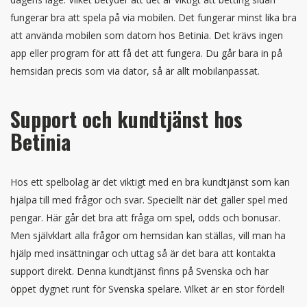
fungerar bra att spela på via mobilen. Det fungerar minst lika bra
att använda mobilen som datorn hos Betinia. Det krävs ingen
app eller program för att få det att fungera. Du går bara in på
hemsidan precis som via dator, så är allt mobilanpassat.
Support och kundtjänst hos
Betinia
Hos ett spelbolag är det viktigt med en bra kundtjänst som kan
hjälpa till med frågor och svar. Speciellt när det gäller spel med
pengar. Här går det bra att fråga om spel, odds och bonusar.
Men självklart alla frågor om hemsidan kan ställas, vill man ha
hjälp med insättningar och uttag så är det bara att kontakta
support direkt. Denna kundtjänst finns på Svenska och har
öppet dygnet runt för Svenska spelare. Vilket är en stor fördel!