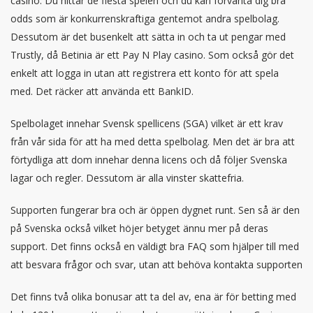
casino. Du hittar de flesta spelen och du kan förvänta dig bra
odds som är konkurrenskraftiga gentemot andra spelbolag.
Dessutom är det busenkelt att sätta in och ta ut pengar med
Trustly, då Betinia är ett Pay N Play casino. Som också gör det
enkelt att logga in utan att registrera ett konto för att spela
med. Det räcker att använda ett BankID.
Spelbolaget innehar Svensk spellicens (SGA) vilket är ett krav
från vår sida för att ha med detta spelbolag. Men det är bra att
förtydliga att dom innehar denna licens och då följer Svenska
lagar och regler. Dessutom är alla vinster skattefria.
Supporten fungerar bra och är öppen dygnet runt. Sen så är den
på Svenska också vilket höjer betyget ännu mer på deras
support. Det finns också en väldigt bra FAQ som hjälper till med
att besvara frågor och svar, utan att behöva kontakta supporten
Det finns två olika bonusar att ta del av, ena är för betting med