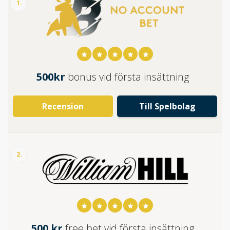
1.
500kr
bonus vid första insättning
Recension
Till Spelbolag
2.
500 kr
free bet vid första insättning