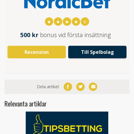
500 kr
bonus vid första insättning
Recension
Till Spelbolag
Dela artikel:
Relevanta artiklar