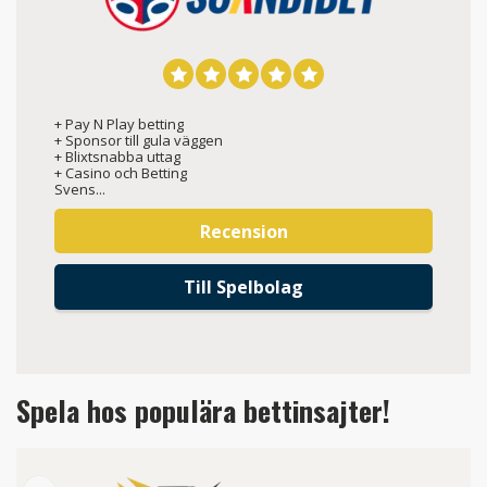
+ Pay N Play betting
+ Sponsor till gula väggen
+ Blixtsnabba uttag
+ Casino och Betting
Svens...
Recension
Till Spelbolag
Spela hos populära bettinsajter!