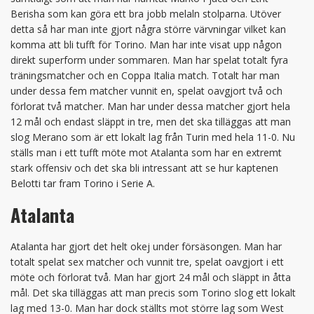
Berisha som kan göra ett bra jobb melaln stolparna. Utöver
detta så har man inte gjort några större värvningar vilket kan
komma att bli tufft för Torino. Man har inte visat upp någon
direkt superform under sommaren. Man har spelat totalt fyra
träningsmatcher och en Coppa Italia match. Totalt har man
under dessa fem matcher vunnit en, spelat oavgjort två och
förlorat två matcher. Man har under dessa matcher gjort hela
12 mål och endast släppt in tre, men det ska tilläggas att man
slog Merano som är ett lokalt lag från Turin med hela 11-0. Nu
ställs man i ett tufft möte mot Atalanta som har en extremt
stark offensiv och det ska bli intressant att se hur kaptenen
Belotti tar fram Torino i Serie A.
Atalanta
Atalanta har gjort det helt okej under försäsongen. Man har
totalt spelat sex matcher och vunnit tre, spelat oavgjort i ett
möte och förlorat två. Man har gjort 24 mål och släppt in åtta
mål. Det ska tilläggas att man precis som Torino slog ett lokalt
lag med 13-0. Man har dock ställts mot större lag som West