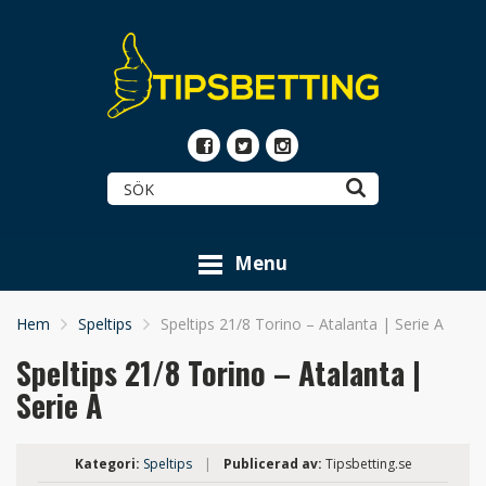
Menu
Hem
Speltips
Speltips 21/8 Torino – Atalanta | Serie A
Speltips 21/8 Torino – Atalanta |
Serie A
Kategori:
Speltips
|
Publicerad av:
Tipsbetting.se