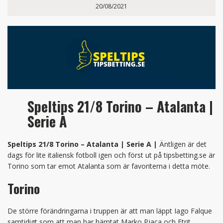
20/08/2021
Speltips 21/8 Torino – Atalanta |
Serie A
Speltips 21/8 Torino – Atalanta | Serie A |
Äntligen är det
dags för lite italiensk fotboll igen och först ut på tipsbetting.se är
Torino som tar emot Atalanta som är favoriterna i detta möte.
Torino
De större förändringarna i truppen är att man läppt Iago Falque
samtidigt som att man har hämtat Marko Pjaca och Etrit