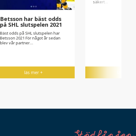
säkert…
Betsson har bäst odds
på SHL slutspelen 2021
Bäst odds på SHL slutspelen har
Betsson 2021 För något år sedan
blev vår partner…
läs mer +
läs mer +