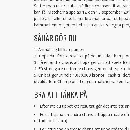
Sätter man rätt resultat så finns chansen till att v
kan få. Matcherna spelas 12 och 13 september 2017. 
perfekt tillfälle att kolla hur bra man är på att tip
kamma hem miljonen helt utan att satsa egna pengar
SÅHÄR GÖR DU
1. Anmäl dig till kampanjen
2. Tippa ditt första resultat på de utvalda Champi
3. Få en andra chans att tippa genom att spela för
4. Få ytterligare en tredje chans genom att spela f
5. Unibet ger ut hela 1.000.000 kronor i cash till de
utvalda fem Champions League-matcherna sen Tävl
BRA ATT TÄNKA PÅ
Efter att du tippat ett resultat går det inte att än
För att tjäna en andra chans att tippa måste du 
rättade och klara)
För att tjäna en tredje chans att tippa måste du