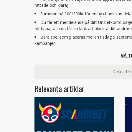
rättade och klara)
Summan på 100/200kr för en ny chans kan delas u
Du får ett meddelande på ditt Unibetkonto dagen 
att tippa, och du får en länk att placera ditt andra/t
Bara spel som placeras mellan tisdag 5 septem
kampanjen.
GÅ T
Dela artike
Relevanta artiklar