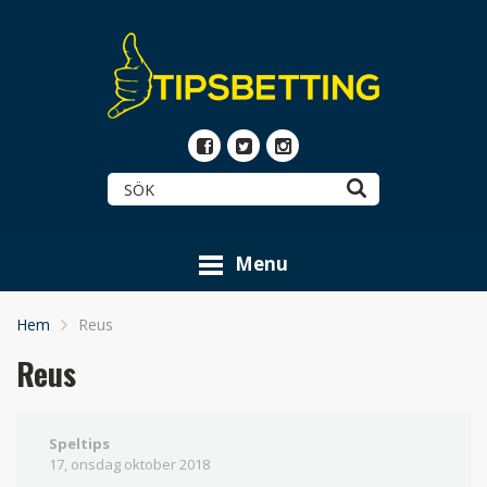
Menu
Hem
Reus
Reus
Speltips
17, onsdag
oktober
2018