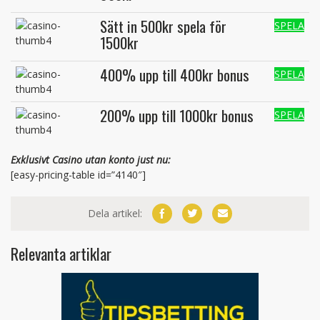
Sätt in 500kr spela för
SPELA
1500kr
400% upp till 400kr bonus
SPELA
200% upp till 1000kr bonus
SPELA
Exklusivt Casino utan konto just nu:
[easy-pricing-table id=”4140″]
Dela artikel:
Relevanta artiklar