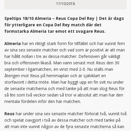
17/10/2018
Speltips 18/10 Almeria – Reus Copa Del Rey | Det är dags
för ytterligare en Copa Del Rey match där det
formstarka Almeria tar emot ett svagare Reus.
Almeria
har en riktigt stark form för tillfället och har vunnit fem
av sina sex senaste matcher och vad som är positivt är att man
har hållit nollan i tre av dessa matcher. Defensiven går väldigt
bra och offensiven likaså. Man vann senast mot Reus den 30
september i ligamatchen, en vinst med 2-0. Nu ställs man
återigen mot Reus på hemmaplan och är självklart en
storfavorit i detta möte. Man har byggt upp en fin svit nu under
de senaste matcherna och med tanke på att man slog Reus för
så lite som två veckor sedan så tror vi absolut att man har den
mentala fördelen inför den här matchen.
Reus
har under sina sex senaste matcher förlorat två, vunnit två
och spelat oavgjort i två av dessa matcher och med tanke på
att man inte vunnit någon av de fyra senaste matcherna så kan