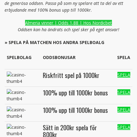
de generösa oddsen. Passa på som ny spelare att ta del av ett
erbjudande med 100% bonus upp till 1000kr.
Almeria vinner | Odds 1,88 | Hos Nordicbet
Oddsen kan ha ändrats och spel sker på eget ansvar!
» SPELA PÅ MATCHEN HOS ANDRA SPELBOALG
SPELBOLAG
ODDSBONUSAR
SPELA
Riskfritt spel på 1000kr
SPELA
100% upp till 1000kr bonus
SPELA
100% upp till 1000kr bonus
SPELA
Sätt in 200kr spela för
SPELA
800kr