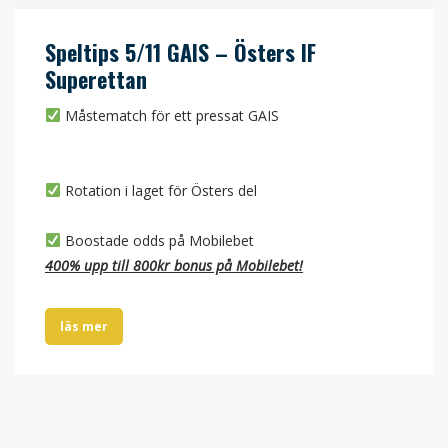
Speltips 5/11 GAIS – Östers IF
Superettan
Måstematch för ett pressat GAIS
Rotation i laget för Östers del
Boostade odds på Mobilebet
400% upp till 800kr bonus på Mobilebet!
läs mer