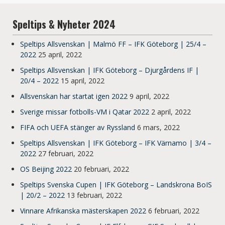
Speltips & Nyheter 2024
Speltips Allsvenskan | Malmö FF – IFK Göteborg | 25/4 –
2022
25 april, 2022
Speltips Allsvenskan | IFK Göteborg – Djurgårdens IF |
20/4 – 2022
15 april, 2022
Allsvenskan har startat igen 2022
9 april, 2022
Sverige missar fotbolls-VM i Qatar 2022
2 april, 2022
FIFA och UEFA stänger av Ryssland
6 mars, 2022
Speltips Allsvenskan | IFK Göteborg – IFK Värnamo | 3/4 –
2022
27 februari, 2022
OS Beijing 2022
20 februari, 2022
Speltips Svenska Cupen | IFK Göteborg – Landskrona BoIS
| 20/2 – 2022
13 februari, 2022
Vinnare Afrikanska mästerskapen 2022
6 februari, 2022