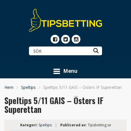
Menu
Hem
Speltips
Speltips 5/11 GAIS – Östers IF Superettan
Speltips 5/11 GAIS – Östers IF
Superettan
Kategori:
Speltips
|
Publicerad av:
Tipsbetting.se