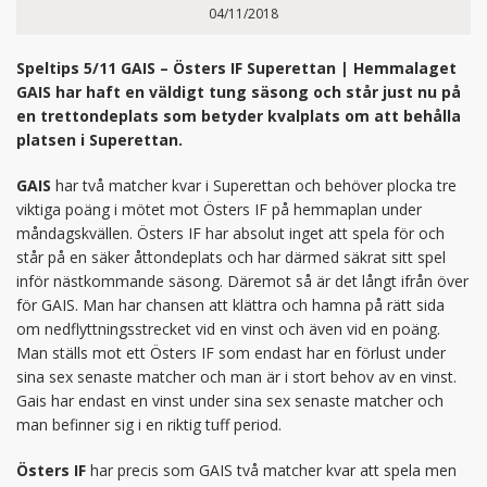
04/11/2018
Speltips 5/11 GAIS – Östers IF Superettan | Hemmalaget
GAIS har haft en väldigt tung säsong och står just nu på
en trettondeplats som betyder kvalplats om att behålla
platsen i Superettan.
GAIS
har två matcher kvar i Superettan och behöver plocka tre
viktiga poäng i mötet mot Östers IF på hemmaplan under
måndagskvällen. Östers IF har absolut inget att spela för och
står på en säker åttondeplats och har därmed säkrat sitt spel
inför nästkommande säsong. Däremot så är det långt ifrån över
för GAIS. Man har chansen att klättra och hamna på rätt sida
om nedflyttningsstrecket vid en vinst och även vid en poäng.
Man ställs mot ett Östers IF som endast har en förlust under
sina sex senaste matcher och man är i stort behov av en vinst.
Gais har endast en vinst under sina sex senaste matcher och
man befinner sig i en riktig tuff period.
Östers IF
har precis som GAIS två matcher kvar att spela men