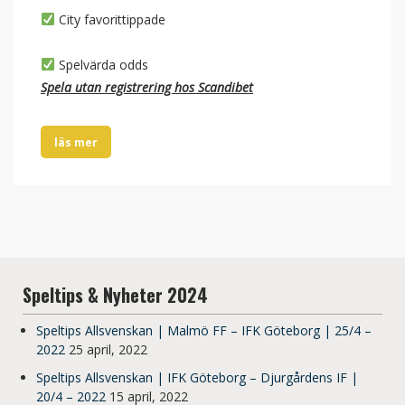
City favorittippade
Spelvärda odds
Spela utan registrering hos Scandibet
läs mer
Speltips & Nyheter 2024
Speltips Allsvenskan | Malmö FF – IFK Göteborg | 25/4 –
2022
25 april, 2022
Speltips Allsvenskan | IFK Göteborg – Djurgårdens IF |
20/4 – 2022
15 april, 2022