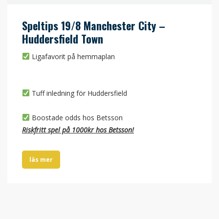
Speltips 19/8 Manchester City –
Huddersfield Town
Ligafavorit på hemmaplan
Tuff inledning för Huddersfield
Boostade odds hos Betsson
Riskfritt spel på 1000kr hos Betsson!
läs mer