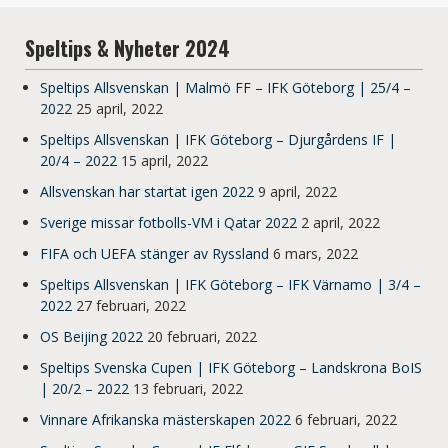
Speltips & Nyheter 2024
Speltips Allsvenskan | Malmö FF – IFK Göteborg | 25/4 –
2022
25 april, 2022
Speltips Allsvenskan | IFK Göteborg – Djurgårdens IF |
20/4 – 2022
15 april, 2022
Allsvenskan har startat igen 2022
9 april, 2022
Sverige missar fotbolls-VM i Qatar 2022
2 april, 2022
FIFA och UEFA stänger av Ryssland
6 mars, 2022
Speltips Allsvenskan | IFK Göteborg – IFK Värnamo | 3/4 –
2022
27 februari, 2022
OS Beijing 2022
20 februari, 2022
Speltips Svenska Cupen | IFK Göteborg – Landskrona BoIS
| 20/2 – 2022
13 februari, 2022
Vinnare Afrikanska mästerskapen 2022
6 februari, 2022