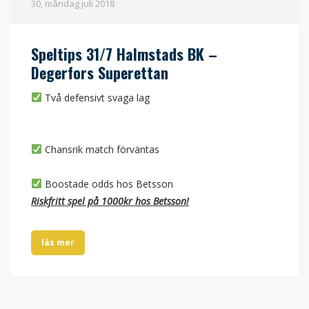
30, måndag
juli
2018
Speltips 31/7 Halmstads BK –
Degerfors Superettan
Två defensivt svaga lag
Chansrik match förväntas
Boostade odds hos Betsson
Riskfritt spel på 1000kr hos Betsson!
läs mer