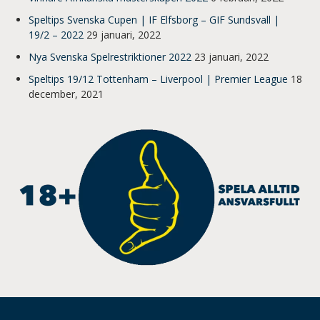
Speltips Svenska Cupen | IF Elfsborg – GIF Sundsvall |
19/2 – 2022
29 januari, 2022
Nya Svenska Spelrestriktioner 2022
23 januari, 2022
Speltips 19/12 Tottenham – Liverpool | Premier League
18
december, 2021