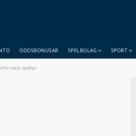
NTO
ODDSBONUSAR
SPELBOLAG
SPORT
inför varje speltips