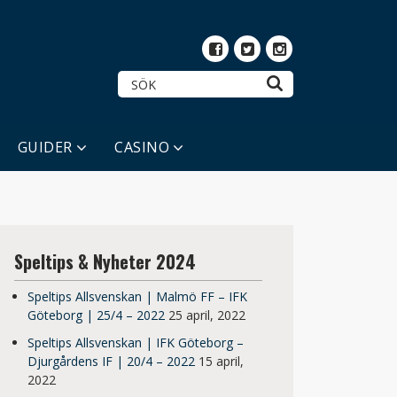
GUIDER
CASINO
Speltips & Nyheter 2024
Speltips Allsvenskan | Malmö FF – IFK
Göteborg | 25/4 – 2022
25 april, 2022
Speltips Allsvenskan | IFK Göteborg –
Djurgårdens IF | 20/4 – 2022
15 april,
2022