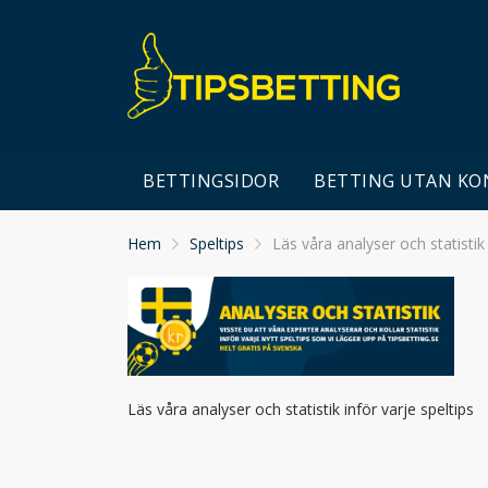
BETTINGSIDOR
BETTING UTAN KO
Hem
Speltips
Läs våra analyser och statistik 
Läs våra analyser och statistik inför varje speltips