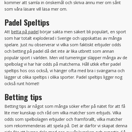
kommer att samla in önskemål och skriva ännu mer om sånt
som våra läsare vill läsa mer om.
Padel Speltips
Att
betta på padel
börjar sakta men säkert bli populärt, en sport
som har totalt exploderad i Sverige och uppskattas av många
spelare. Just nu observerar vi vilka som faktiskt erbjuder odds
och betting på padel då det inte är lika utbrett som annan
populär sport i världen. Men vid turneringar släpper många av de
spelbolag vi har här odds på matcherna. Håll utkik efter padel
speltips hos oss också, vi hänger ofta med bra i svängarna och
lägger ut olika speltips i olika sporter. Padel speltips ligger nog
också runt hörnet!
Betting tips
Betting tips är något som många söker efter på nätet för att få
lite mer kunskap och råd om vilka matcher som erbjuds. Vilka
odds som spelbolagen erbjuder och framförallt, vilka matcher
som rekommenderas att spela på. Det är därför vi skapat denna