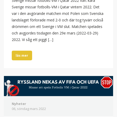
Sverige missar fotbolls-VM i Qatar 2022 Vårt kära
Sverige missar fotbolls-VM i Qatar vintern 2022. Det
var i den avgörande matchen mot Polen som Svenska
landslaget förlorade med 2-0 och där tog tyvärr också
drömmen om ett Sverige i VM slut. Matchen spelades
och avgjordes tisdagen den 29e mars (2022-03-29)
2022. Vi såg ett piggt […]
läs mer
Nyheter
06, söndag
mars
2022