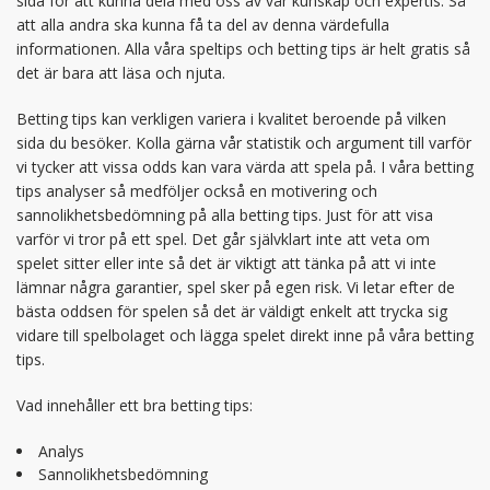
sida för att kunna dela med oss av vår kunskap och expertis. Så
att alla andra ska kunna få ta del av denna värdefulla
informationen. Alla våra speltips och betting tips är helt gratis så
det är bara att läsa och njuta.
Betting tips kan verkligen variera i kvalitet beroende på vilken
sida du besöker. Kolla gärna vår statistik och argument till varför
vi tycker att vissa odds kan vara värda att spela på. I våra betting
tips analyser så medföljer också en motivering och
sannolikhetsbedömning på alla betting tips. Just för att visa
varför vi tror på ett spel. Det går självklart inte att veta om
spelet sitter eller inte så det är viktigt att tänka på att vi inte
lämnar några garantier, spel sker på egen risk. Vi letar efter de
bästa oddsen för spelen så det är väldigt enkelt att trycka sig
vidare till spelbolaget och lägga spelet direkt inne på våra betting
tips.
Vad innehåller ett bra betting tips:
Analys
Sannolikhetsbedömning