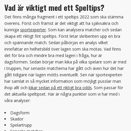
Vad är viktigt med ett Speltips?
Det finns många fragment i ett speltips 2022 som ska stämma
överens. Först och främst är det viktigt att ha självsäkra och
kunniga
sportexperter
. Som kan analysera matcher och sedan
skapa ett riktigt fint speltips. Först letar skribenten upp en bra
och spännande match. Sedan påbörjas en analys vilket
innefattar en helhetsbild över lagen som ska mötas. Vad finns
det för bra och mindre bra med lagen i fråga, hur är
dagsformen. Sedan börjar man kika på vilka spelare som är med
i truppen, hur senaste matcherna har gått och även hur det har
gått tidigare när lagen mötts eventuellt. Sen när sportexperten
har samlat in så mycket information som möjligt pusslar man
ihop allt och
kikar sedan på ett riktigt bra odds
. Som passar för
det aktuella speltipset. Här är några punkter som vi har med i
våra analyser:
Dagsform
Skador
Spelartrupp