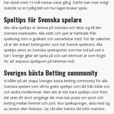
har slutat med +3 mål nästan varje gång. Därför kan man enligt
statistik se en tydlig bild om hur lagen brukar spela.
Speltips för Svenska spelare
Alla våra speltips är skrivna på Svenska och riktar sig till den
Svenska marknaden. Alla odds och spel är hämtade från
spelbolag som vi godkänt och samarbetar med. För din säkerhet
så är det enbart bettingsidor som har Svensk spellicens. Alla
speltips skrivs av Svenska spelexperter som har koll på vad vi
här i Sverige gillar att spela på och vart intresset är som högst
för att anpassa speltipsen på inhemsk nivå.
Sveriges bästa Betting community
Vi håller på att skapa Sveriges bästa betting community för alla
Svenska spelare som vill ha gratis speltips och råd från både oss
och andra medlemmar. Men det är inte bara speltips som finns
där utan ett stort umgänge där man kan prata om sport och
betting mellan himmel och jord. Visa spelkuponger, dela med sig
av vinster eller förluster. Ge råd eller hämta råd inför matcher.