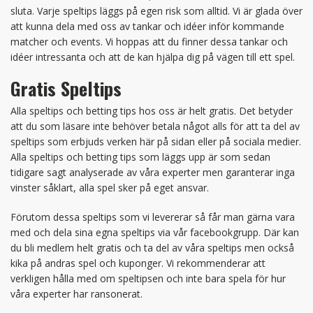
sluta. Varje speltips läggs på egen risk som alltid. Vi är glada över
att kunna dela med oss av tankar och idéer inför kommande
matcher och events. Vi hoppas att du finner dessa tankar och
idéer intressanta och att de kan hjälpa dig på vägen till ett spel.
Gratis Speltips
Alla speltips och betting tips hos oss är helt gratis. Det betyder
att du som läsare inte behöver betala något alls för att ta del av
speltips som erbjuds verken här på sidan eller på sociala medier.
Alla speltips och betting tips som läggs upp är som sedan
tidigare sagt analyserade av våra experter men garanterar inga
vinster såklart, alla spel sker på eget ansvar.
Förutom dessa speltips som vi levererar så får man gärna vara
med och dela sina egna speltips via vår facebookgrupp. Där kan
du bli medlem helt gratis och ta del av våra speltips men också
kika på andras spel och kuponger. Vi rekommenderar att
verkligen hålla med om speltipsen och inte bara spela för hur
våra experter har ransonerat.