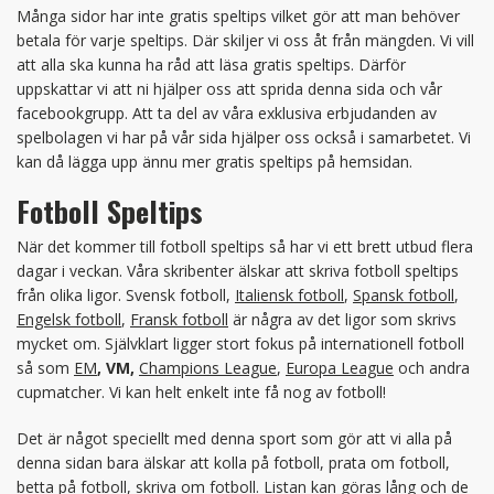
Många sidor har inte gratis speltips vilket gör att man behöver
betala för varje speltips. Där skiljer vi oss åt från mängden. Vi vill
att alla ska kunna ha råd att läsa gratis speltips. Därför
uppskattar vi att ni hjälper oss att sprida denna sida och vår
facebookgrupp. Att ta del av våra exklusiva erbjudanden av
spelbolagen vi har på vår sida hjälper oss också i samarbetet. Vi
kan då lägga upp ännu mer gratis speltips på hemsidan.
Fotboll Speltips
När det kommer till fotboll speltips så har vi ett brett utbud flera
dagar i veckan. Våra skribenter älskar att skriva fotboll speltips
från olika ligor. Svensk fotboll,
Italiensk fotboll
,
Spansk fotboll
,
Engelsk fotboll
,
Fransk fotboll
är några av det ligor som skrivs
mycket om. Självklart ligger stort fokus på internationell fotboll
så som
EM
, VM,
Champions League
,
Europa League
och andra
cupmatcher. Vi kan helt enkelt inte få nog av fotboll!
Det är något speciellt med denna sport som gör att vi alla på
denna sidan bara älskar att kolla på fotboll, prata om fotboll,
betta på fotboll, skriva om fotboll. Listan kan göras lång och de