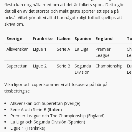
flesta kan nog hålla med om att det är folkets sport. Detta gör
det till en av det största och mäktigaste sporter att spela på
också. Vilket gör att vi alltid har något roligt fotboll speltips att
skriva om.
Sverige
Frankrike
Italien
Spanien
England
Tu
Allsvenskan
Ligue 1
Serie A
La Liga
Premier
Ch
League
Le
Superettan
Ligue 2
Serie B
Segunda
Championship
Eu
Division
Le
Vilka ligor och cuper kommer vi att fokusera på här på
tipsbetting.se:
Allsvenskan och Superettan (Sverige)
Serie A och Serie B (Italien)
Premier League och The Championship (England)
La Liga och Segunda División (Spanien)
Ligue 1 (Frankrike)