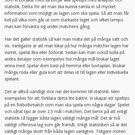
statistik. Detta för att man ska kunna samla in så mycket
information som möjligt av lagen som ska spela. Så att man får
koll på vilka som går ut som starkaste laget och vilket tempo
man kan förvänta sig under matchens gång.
När det gäller statistik så kan man mäta det på många sätt och
vis. Vanligaste är att man kikar på hur många matcher lagen har
vunnit, spelat lika eller förlorat. Sedan kan man också kolla på
andra detaljer som exempelvis hur många mål brukar laget
vinna med. Spelar dom bäst på hemma eller bortaplan. Brukar
många röda eller gula kort att delas ut till lagen eller individuella
spelare.
Det är alltså oändligt stor när det kommer till statistik. Men
exempelvis för att förklara detta lite bättre. Vi skapar ett speltips
på en fotbollsmatch som man ska spela om några dagar. Spelet
och vårat tips är över 2.5 mål i matchen. Det beror på att enligt
statistik så lägger båda lagen väldigt många mål. Det är två
väldigt offensiva lag som går framåt. Enligt statistiken så är det
väldigt många skott från båda lagen vanligtvis. Tidigare möten