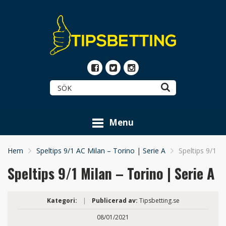
Menu
Hem
Speltips 9/1 AC Milan – Torino | Serie A
Speltips 9/1 M
Speltips 9/1 Milan – Torino | Serie A
Kategori:
|
Publicerad av:
Tipsbetting.se
08/01/2021