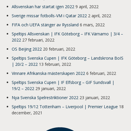
Allsvenskan har startat igen 2022
9 april, 2022
Sverige missar fotbolls-VM i Qatar 2022
2 april, 2022
FIFA och UEFA stänger av Ryssland
6 mars, 2022
Speltips Allsvenskan | IFK Göteborg – IFK Värnamo | 3/4 –
2022
27 februari, 2022
OS Beijing 2022
20 februari, 2022
Speltips Svenska Cupen | IFK Göteborg – Landskrona BoIS
| 20/2 – 2022
13 februari, 2022
Vinnare Afrikanska mästerskapen 2022
6 februari, 2022
Speltips Svenska Cupen | IF Elfsborg – GIF Sundsvall |
19/2 – 2022
29 januari, 2022
Nya Svenska Spelrestriktioner 2022
23 januari, 2022
Speltips 19/12 Tottenham – Liverpool | Premier League
18
december, 2021