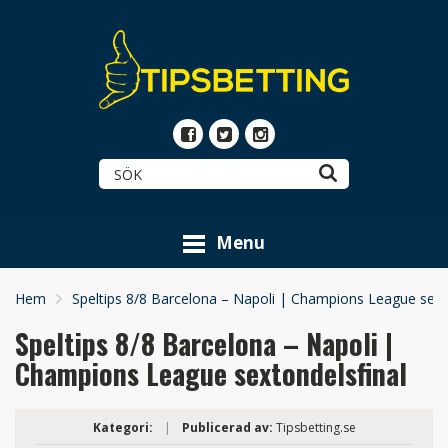
Menu
Hem
Speltips 8/8 Barcelona – Napoli | Champions League sext
Speltips 8/8 Barcelona – Napoli |
Champions League sextondelsfinal
Kategori:
|
Publicerad av:
Tipsbetting.se