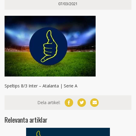
07/03/2021
Speltips 8/3 Inter – Atalanta | Serie A
Dela artikel:
Relevanta artiklar