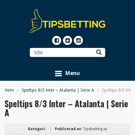
Menu
Hem
Speltips 8/3 Inter – Atalanta | Serie A
Speltips 8/3 Inte
Speltips 8/3 Inter – Atalanta | Serie
A
Kategori:
|
Publicerad av:
Tipsbetting.se