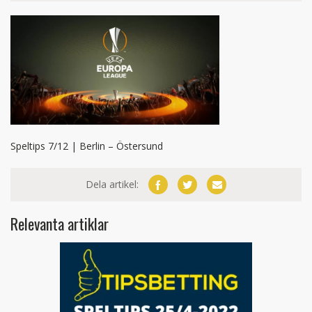
Speltips 7/12 | Berlin – Östersund
Dela artikel:
Relevanta artiklar