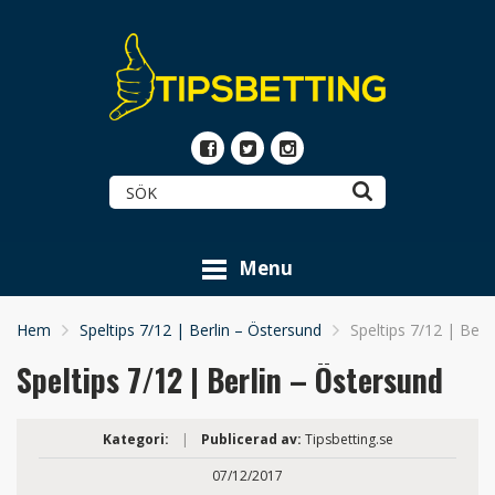
Menu
Hem
Speltips 7/12 | Berlin – Östersund
Speltips 7/12 | Berl
Speltips 7/12 | Berlin – Östersund
Kategori:
|
Publicerad av:
Tipsbetting.se
07/12/2017