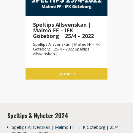
Speltips Allsvenskan |
Malmö FF – IFK
Göteborg | 25/4 – 2022
Speltips Allsvenskan | Malmö FF – IFK
Göteborg | 25/4 – 2022 Speltips
Allsvenskan |…
läs mer +
Speltips & Nyheter 2024
Speltips Allsvenskan | Malmö FF – IFK Göteborg | 25/4 –