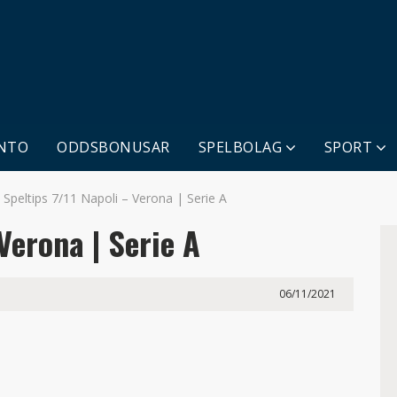
NTO
ODDSBONUSAR
SPELBOLAG
SPORT
Speltips 7/11 Napoli – Verona | Serie A
Verona | Serie A
06/11/2021