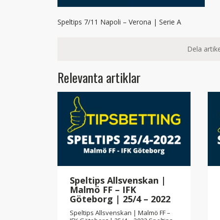
Speltips 7/11 Napoli – Verona | Serie A
Dela artike
Relevanta artiklar
an |
Speltips Allsvenskan |
K
Malmö FF – IFK
022
Göteborg | 25/4 – 2022
 Göteborg
Speltips Allsvenskan | Malmö FF –