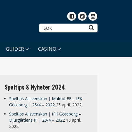
GUIDER
CASINO
Speltips & Nyheter 2024
Speltips Allsvenskan | Malmö FF – IFK
Göteborg | 25/4 – 2022
25 april, 2022
Speltips Allsvenskan | IFK Göteborg –
Djurgårdens IF | 20/4 – 2022
15 april,
2022