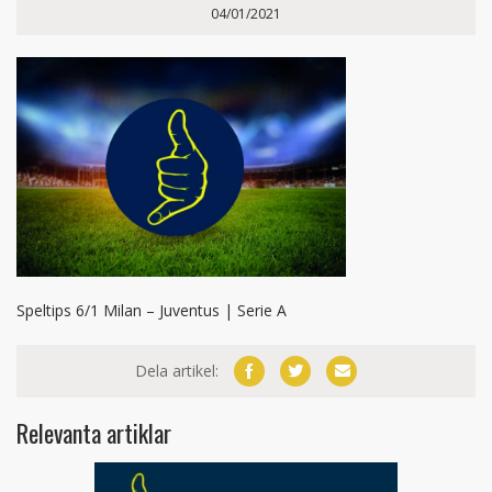
04/01/2021
Speltips 6/1 Milan – Juventus | Serie A
Dela artikel:
Relevanta artiklar