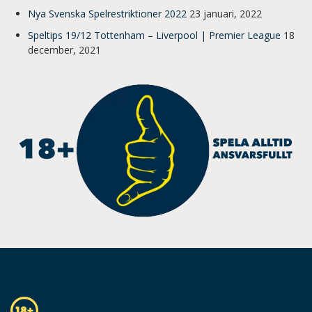
Nya Svenska Spelrestriktioner 2022
23 januari, 2022
Speltips 19/12 Tottenham – Liverpool | Premier League
18
december, 2021