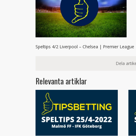
Speltips 4/2 Liverpool – Chelsea | Premier League
Dela artike
Relevanta artiklar