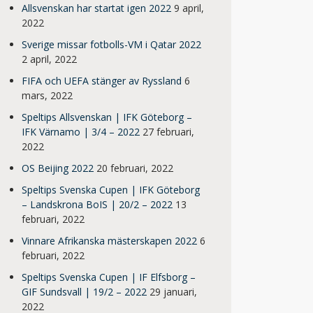
Allsvenskan har startat igen 2022
9 april,
2022
Sverige missar fotbolls-VM i Qatar 2022
2 april, 2022
FIFA och UEFA stänger av Ryssland
6
mars, 2022
Speltips Allsvenskan | IFK Göteborg –
IFK Värnamo | 3/4 – 2022
27 februari,
2022
OS Beijing 2022
20 februari, 2022
Speltips Svenska Cupen | IFK Göteborg
– Landskrona BoIS | 20/2 – 2022
13
februari, 2022
Vinnare Afrikanska mästerskapen 2022
6
februari, 2022
Speltips Svenska Cupen | IF Elfsborg –
GIF Sundsvall | 19/2 – 2022
29 januari,
2022