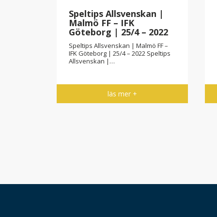
an |
Speltips Allsvenskan |
K
Malmö FF – IFK
022
Göteborg | 25/4 – 2022
 Göteborg
Speltips Allsvenskan | Malmö FF –
IFK Göteborg | 25/4 – 2022 Speltips
Allsvenskan |…
läs mer +