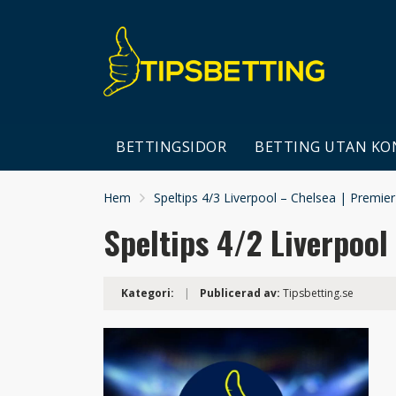
BETTINGSIDOR
BETTING UTAN KO
Hem
Speltips 4/3 Liverpool – Chelsea | Premie
Speltips 4/2 Liverpool
Kategori:
|
Publicerad av:
Tipsbetting.se