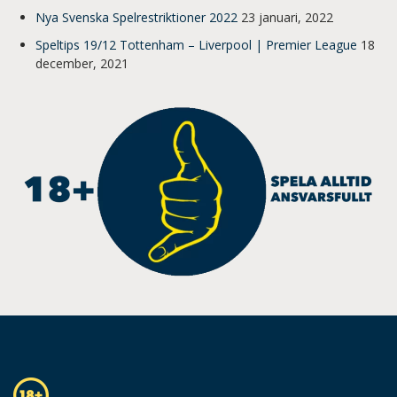
Nya Svenska Spelrestriktioner 2022
23 januari, 2022
Speltips 19/12 Tottenham – Liverpool | Premier League
18
december, 2021