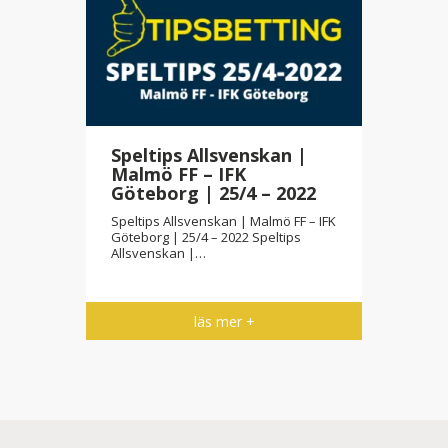
Speltips Allsvenskan |
Malmö FF – IFK
Göteborg | 25/4 – 2022
Speltips Allsvenskan | Malmö FF – IFK
Göteborg | 25/4 – 2022 Speltips
Allsvenskan |…
läs mer +