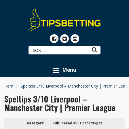
Menu
Hem
Speltips 3/10 Liverpool – Manchester City | Premier Leag
Speltips 3/10 Liverpool –
Manchester City | Premier League
Kategori:
|
Publicerad av:
Tipsbetting.se