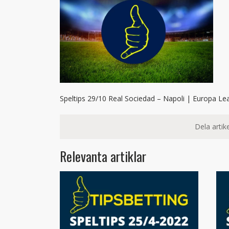
Speltips 29/10 Real Sociedad – Napoli | Europa Le
Dela artike
Relevanta artiklar