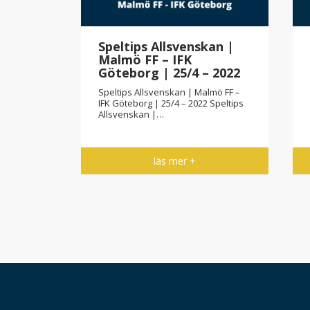
an |
Speltips Allsvenskan |
K
Malmö FF – IFK
022
Göteborg | 25/4 – 2022
 Göteborg
Speltips Allsvenskan | Malmö FF –
IFK Göteborg | 25/4 – 2022 Speltips
Allsvenskan |…
läs mer +