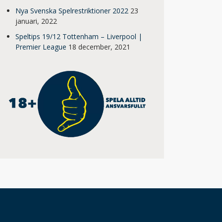
Nya Svenska Spelrestriktioner 2022
23
 startat
Sverige missar fotbolls-
januari, 2022
VM i Qatar 2022
Speltips 19/12 Tottenham – Liverpool |
 igen 2022 Nu
Sverige missar fotbolls-VM i Qatar
r väntat på
2022 Vårt kära Sverige missar
Premier League
18 december, 2021
fotbolls-VM i Qatar vintern 2022.…
läs mer +