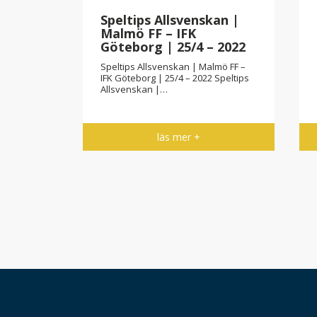
an |
Speltips Allsvenskan |
K
Malmö FF – IFK
022
Göteborg | 25/4 – 2022
 Göteborg
Speltips Allsvenskan | Malmö FF –
IFK Göteborg | 25/4 – 2022 Speltips
Allsvenskan |…
läs mer +