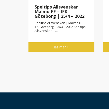
an |
Speltips Allsvenskan |
K
Malmö FF – IFK
022
Göteborg | 25/4 – 2022
 Göteborg
Speltips Allsvenskan | Malmö FF –
IFK Göteborg | 25/4 – 2022 Speltips
Allsvenskan |…
läs mer +