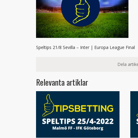
Speltips 21/8 Sevilla – Inter | Europa League Final
Dela artike
Relevanta artiklar