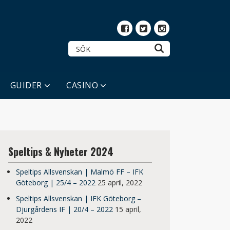
GUIDER
CASINO
Speltips & Nyheter 2024
Speltips Allsvenskan | Malmö FF – IFK
Göteborg | 25/4 – 2022
25 april, 2022
Speltips Allsvenskan | IFK Göteborg –
Djurgårdens IF | 20/4 – 2022
15 april,
2022