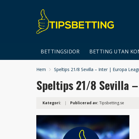
BETTINGSIDOR
BETTING UTAN KO
Hem
Speltips 21/8 Sevilla – Inter | Europa Leag
Speltips 21/8 Sevilla –
Kategori:
|
Publicerad av:
Tipsbetting.se