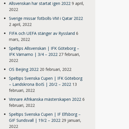
Allsvenskan har startat igen 2022
9 april,
2022
Sverige missar fotbolls-VM i Qatar 2022
2 april, 2022
FIFA och UEFA stänger av Ryssland
6
mars, 2022
Speltips Allsvenskan | IFK Göteborg –
IFK Värnamo | 3/4 – 2022
27 februari,
2022
OS Beijing 2022
20 februari, 2022
Speltips Svenska Cupen | IFK Göteborg
– Landskrona BoIS | 20/2 – 2022
13
februari, 2022
Vinnare Afrikanska mästerskapen 2022
6
februari, 2022
Speltips Svenska Cupen | IF Elfsborg –
GIF Sundsvall | 19/2 – 2022
29 januari,
2022