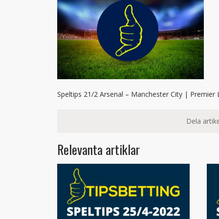
Speltips 21/2 Arsenal – Manchester City | Premier
Dela artike
Relevanta artiklar