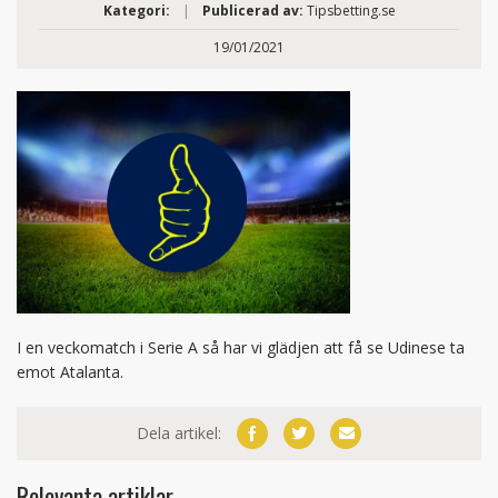
Kategori:
|
Publicerad av:
Tipsbetting.se
19/01/2021
I en veckomatch i Serie A så har vi glädjen att få se Udinese ta
emot Atalanta.
Dela artikel:
Relevanta artiklar